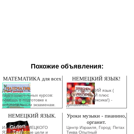
Похожие объявления:
МАТЕМАТИКА для всех
НЕМЕЦКИЙ ЯЗЫК!
Для учащихся
Учим НЕМЕЦКИЙ язык (
подготовительных курсов:
РАЗГОВОРНЫЙ плюс
помощь в подготовке к
грамматика, лексика!) -
вступительным экзаменам.
динамично,
Для студентов: помощь в
профессионально и нескучно.
решении контрольных,
Вы раньше никогда не
НЕМЕЦКИЙ ЯЗЫК.
Уроки музыки - пианино,
тестовых и экзаменационных
изучали немецкий? Моя
органит.
математических заданий по
методика позволит вам читать
Изучение НЕМЕЦКОГО
Центр Израиля, Город: Петах
программе университетов.
и понимать текст на
ЯЗЫКА - любые цели и
Тиква Опытный
Подробные письменные
немецком языке уже на