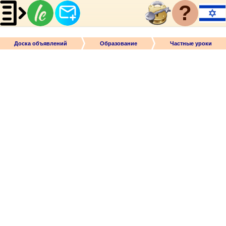
?
Доска объявлений
Образование
Частные уроки