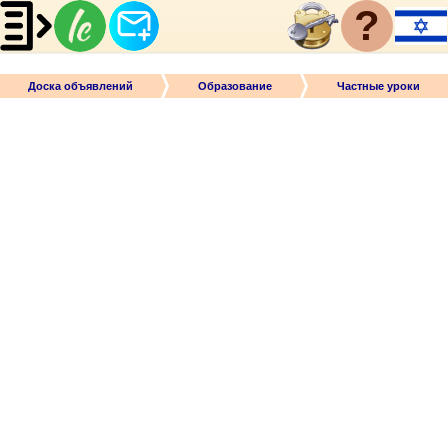
?
Доска объявлений
Образование
Частные уроки