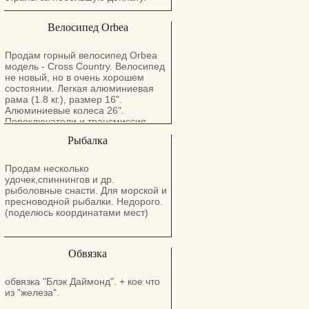
Велосипед Orbea
Продам горный велосипед Оrbea
модель - Сross Сountry. Велосипед
не новый, но в очень хорошем
состоянии. Легкая алюминиевая
рама (1.8 кг.), размер 16".
Алюминиевые колеса 26".
Переключатели и трансмиссия
класса Tourney TX от Shimano.
Рыбалка
Тормоза ободные. Возможность
доставки по центру страны за
небольшую доплату.
Продам несколько
удочек,спиннингов и др.
рыболовные снасти. Для морской и
пресноводной рыбалки. Недорого.
(поделюсь координатами мест)
Обвязка
обвязка "Блэк Даймонд". + кое что
из "железа".