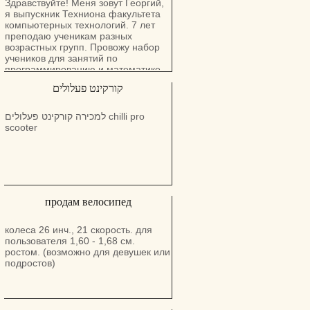
Здравствуйте! Меня зовут Георгий,
я выпускник Техниона факультета
компьютерных технологий. 7 лет
преподаю ученикам разных
возрастных групп. Провожу набор
учеников для занятий по
программированию и математике.
Подготавливаю к багрутам,
קורקינט פעלולים
экзаменам и сессиям. Занятия
проходят в zoom, оплата по bit.
Возможность проводить уроки на
למכירה קורקינט פעלולים chilli pro
русском, английском и иврите.
scooter
Обращаться по номеру телефона
продам велосипед
колеса 26 инч., 21 скорость. для
пользователя 1,60 - 1,68 см.
ростом. (возможно для девушек или
подростов)