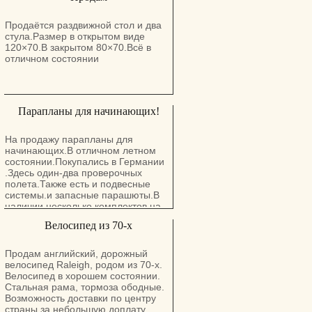
класса крыла. В объявлении
указана средняя цена за крыло в
хорошем состоянии.
Продаётся раздвижной стол и два
стула.Размер в открытом виде
120×70.В закрытом 80×70.Всё в
отличном состоянии
Парапланы для начинающих!
На продажу парапланы для
начинающих.В отличном летном
состоянии.Покупались в Германии
.Здесь один-два проверочных
полета.Также есть и подвесные
системы.и запасные парашюты.В
наличии несколько комплектов.на
разный вес и уровень подготовки.(
Велосипед из 70-х
От нулевых до уже летающих).
Возможно обучение.Звоните.с
удовольствием отвечу на все
Продам английский, дорожный
вопросы!))
велосипед Raleigh, родом из 70-х.
Велосипед в хорошем состоянии.
Стальная рама, тормоза ободные.
Возможность доставки по центру
страны за небольшую доплату.