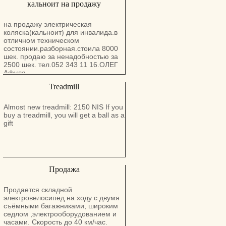
кальноит на продажу
на продажу электрическая
коляска(кальноит) для инвалида.в
отличном техническом
состоянии.разборная.стоила 8000
шек. продаю за ненадобностью за
2500 шек. тел.052 343 11 16.ОЛЕГ
Афула
Treadmill
Almost new treadmill: 2150 NIS If you
buy a treadmill, you will get a ball as a
gift
Продажа
Продается складной
электровелосипед на ходу с двумя
съёмными багажниками, широким
седлом ,электрооборудованием и
часами. Скорость до 40 км/час.