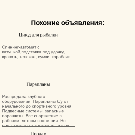
Похожие объявления:
Циюд для рыбалки
Спининг-автомат с
катушкой,подставка под удочку,
кровать, тележка, сумки, кораблик
Парапланы
Распродажа клубного
оборудования. Парапланы б/у от
начального до спортивного уровня.
Подвесные системы. запасные
парашюты. Все снаряжение в
рабочем. летном состоянии. Но
цена зависит от количества часов
налета. ремонтов. года выпуска.
Продам