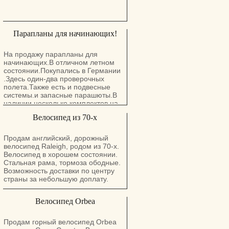
Парапланы для начинающих!
На продажу парапланы для
начинающих.В отличном летном
состоянии.Покупались в Германии
.Здесь один-два проверочных
полета.Также есть и подвесные
системы.и запасные парашюты.В
наличии несколько комплектов.на
разный вес и уровень подготовки.(
Велосипед из 70-х
От нулевых до уже летающих).
Возможно обучение.Звоните.с
удовольствием отвечу на все
Продам английский, дорожный
вопросы!))
велосипед Raleigh, родом из 70-х.
Велосипед в хорошем состоянии.
Стальная рама, тормоза ободные.
Возможность доставки по центру
страны за небольшую доплату.
Велосипед Orbea
Продам горный велосипед Оrbea