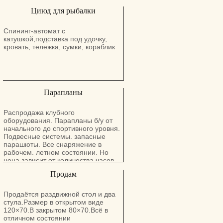
Циюд для рыбалки
Спининг-автомат с
катушкой,подставка под удочку,
кровать, тележка, сумки, кораблик
Парапланы
Распродажа клубного
оборудования. Парапланы б/у от
начального до спортивного уровня.
Подвесные системы. запасные
парашюты. Все снаряжение в
рабочем. летном состоянии. Но
цена зависит от количества часов
налета. ремонтов. года выпуска.
Продам
класса крыла. В объявлении
указана средняя цена за крыло в
хорошем состоянии.
Продаётся раздвижной стол и два
стула.Размер в открытом виде
120×70.В закрытом 80×70.Всё в
отличном состоянии