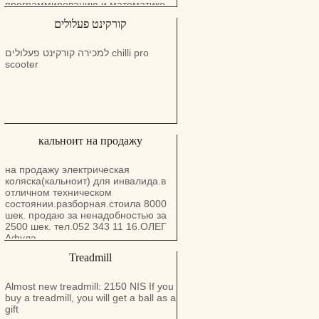
программированию и математике.
Подготавливаю к багрутам,
קורקינט פעלולים
экзаменам и сессиям. Занятия
проходят в zoom, оплата по bit.
Возможность проводить уроки на
למכירה קורקינט פעלולים chilli pro
русском, английском и иврите.
scooter
Обращаться по номеру телефона
кальноит на продажу
на продажу электрическая
коляска(кальноит) для инвалида.в
отличном техническом
состоянии.разборная.стоила 8000
шек. продаю за ненадобностью за
2500 шек. тел.052 343 11 16.ОЛЕГ
Афула
Treadmill
Almost new treadmill: 2150 NIS If you
buy a treadmill, you will get a ball as a
gift