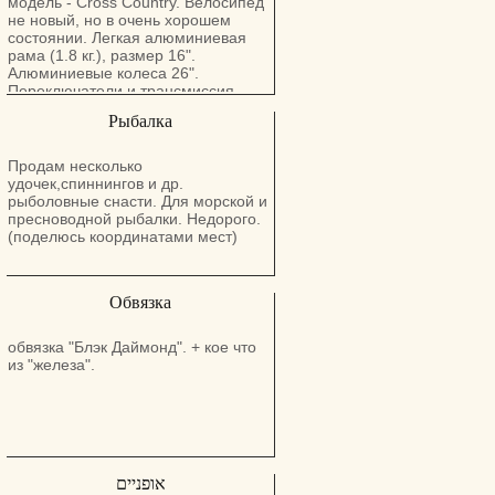
модель - Сross Сountry. Велосипед
не новый, но в очень хорошем
состоянии. Легкая алюминиевая
рама (1.8 кг.), размер 16".
Алюминиевые колеса 26".
Переключатели и трансмиссия
класса Tourney TX от Shimano.
Рыбалка
Тормоза ободные. Возможность
доставки по центру страны за
небольшую доплату.
Продам несколько
удочек,спиннингов и др.
рыболовные снасти. Для морской и
пресноводной рыбалки. Недорого.
(поделюсь координатами мест)
Обвязка
обвязка "Блэк Даймонд". + кое что
из "железа".
אופניים