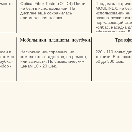
кументы
Optical Fiber Tester (OTDR) Почти
Продам электриче
не был в использовании. На
MOULINEX, не был
дисплее ещё сохранилась
использовании ни р
оригинальная плёнка.
разных лезвия изг
нержавеющей стал
колбас, насадка д
обратного хода. В
комплект. Самовыв
Мобильники, планшеты, ноутбуки.
Трансф
(Возможна достав
доплату в некотор
и севера).
плен в
Несколько неисправных, но
220 - 110 вольт, д
тестомес
комплектных гаджетов, на ремонт,
техники. Есть раз
рубка -
или запчасти. По символическим
50 до 300 шек.
ибор -
ценам 10 - 20 шек.