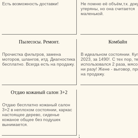
готова к любым испытаниям. Есть
Есть возможность доставки!
Не помню её объём,т.к. до
возможность дешёвой доставки в
утеряны, но она считается
любую точку страны после оплаты
маленькой.
на месте. Цена: 1499 шекелей.
Тел.: 0508431803. Можно звонить в
шабат.
Пылесосы. Ремонт.
Комбайн
Прочистка фильтров, замена
В идеальном состоянии. Ку
моторов, шлангов, итд. Диагностика
2023, за 1490!. С тех пор, 
бесплатно. Всегда есть на продажу.
использовался 2 раза, мясо
ни разу! Жене - выговор, пр
на продажу.
Отдаю кожаный салон 3+2
Отдаю бесплатно кожаный салон
3+2 в неплохом состоянии, каркас
настоящее дерево, сиденье
кожаное общее без подушек
вынимается.
;