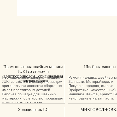
Промышленная швейная машина
Швейная машина
JUKI со столом и
электроприводом , оригинальная
Промышленная швейная машина
Ремонт, наладка швейных 
японская сборка
JUKI со столом и электроприводом ,
Запчасти. Моторы/педали.
оригинальная японская сборка, не
Покупаю, продаю, старые
имеет пластиковых деталей.
(добротные, качественные) 
Рабочая лошадка для швейных
машинки. Хайфа, Крайот. Б
мастерских, с лёгкостью прошивает
неисправные на запчасти.
кожу в несколько слоев,
использовалась на протяжении 20+
Холодильник LG
МИКРОВОЛНОВК
лет в одних руках в домашних
условиях. Состояние идеальное,