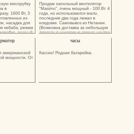
скую мясорубку
Продам напольный вентилятор
а в
"Masimo", очень мощный - 100 Вт. 4
азу. 1600 Вт, 3
года, но использовался мало,
отовленных из
последние два года лежал в
и, насадка для
кладовке. Самовывоз из Нетании.
ля кебаба, режим
(Возможна доставка за небольшую
 коробке, полный
доплату в некоторые города центра
оз из Натании.
и севера).
орматор
часы
ка за небольшую
ые города центра
ля американской
Кассио! Родная батарейка.
ной мощности. От