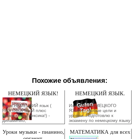
Похожие объявления:
НЕМЕЦКИЙ ЯЗЫК!
НЕМЕЦКИЙ ЯЗЫК.
Учим НЕМЕЦКИЙ язык (
Изучение НЕМЕЦКОГО
РАЗГОВОРНЫЙ плюс
ЯЗЫКА - любые цели и
грамматика, лексика!) -
уровни. Подготовлю к
динамично,
экзамену по немецкому языку
профессионально и нескучно.
( с нуля!) на уровень А1- А2
Вы раньше никогда не
за 6-7 месяцев.Подготовка на
Уроки музыки - пианино,
МАТЕМАТИКА для всех
изучали немецкий? Моя
уровень В1-В2 и выше, к
органит.