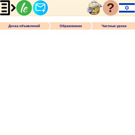
?
Доска объявлений
Образование
Частные уроки