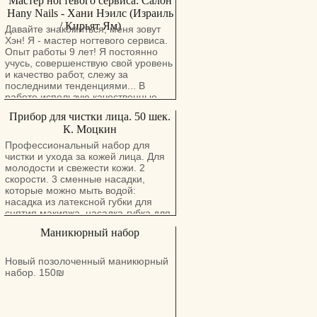
Мастер ногтевого сервиса: Салон
травматологии и ортопедии.
Hany Nails - Хани Нэилс (Израиль
Методы лечения-лечебный массаж
/ Кирьят Ям)
, мануальная терапия,
Давайте знакомиться, меня зовут
физиотерапия ( ультразвук,
Хэн! Я - мастер ногтевого сервиса.
электрофорез, квантовая терапия,
Опыт работы 9 лет! Я постоянно
парафин), медикаментозное
учусь, совершенствую свой уровень
лечение. Возможен выезд на дом.
и качество работ, слежу за
Консультация бесплатно. Тел:
последними тенденциями... В
0546605797
работе использую качественные
материалы. Палитра гель-лаков
Прибор для чистки лица. 50 шек.
насчитывает более 200 цветов! Я
К. Моцкин
работаю во многих "ручных"
техниках: рисую, инкрустирую ногти
Профессиональный набор для
стразами и декоративными
чистки и ухода за кожей лица. Для
элементами, и т.д. В арсенале
молодости и свежести кожи. 2
также есть слайдер-дизайны,
скорости. 3 сменные насадки,
стемпинг, фольга. Как правило, я
которые можно мыть водой:
выполняю любой каприз клиента.
насадка из латексной губки для
Большое внимание уделяю
снятия макияжа, насадка-губка для
инструменту. Он проходит все
глубокой очистки и питания
Маникюрный набор
стадии дезинфекции и
насадка-щетка для бережной
стерилизации. Своя пилочка на
уборки.
каждого клиента. Я хочу, чтобы
Новый позолоченный маникюрный
идеальные ногти носила каждая
набор. 150₪
Женщина! Мастер ногтевого
сервиса: Салон Hany Nails - Хани
Нэилс (Израиль / Кирьят Ям) Для
заказа очереди звоните или пишите