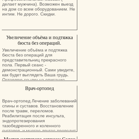
делает мужчина). Возможен выезд
на дом со всем оборудованием. Не
интим. Не дорого. Скидки.
Увеличение объёма и подтяжка
бюста без операций.
Увеличение объёма и подтяжка
бюста без операций для
представительниц прекрасного
пола. Первый сеанс -
демонстрационный. Сами увидите,
как будет выглядеть Ваша грудь.
Оставляю ссылку на описание
процедур и стоимость.
Врач-ортопед
Врач-ортопед Лечение заболеваний
спины и суставов. Восстановление
после травм, переломов.
Реабилитация после инсульта,
эндопротезирования
тазобедренного и коленного
суставов, и многое другое проводит
врач с большим опытом работы в