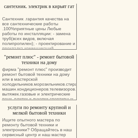
сантехник. электрик в кирьят гат
Сантехник .гарантия качества на
все сантехнические работы
.100%приятные цены Любые
работы по инсталляции: - замена
труб(всех видов, включая
полипропилен); - проектирование и
прокладка коммуникаций
(коттеджи); - установка сантехники
"ремонт плюс" - ремонт бытовой
(краны, душевые кабины, навесные
техники на дому
унитазы, смесители, ванны .); -
пожарные гидранты; - прочистка
фирма "ремонт плюс" производит
засоров канализации
ремонт бытовой техники на дому
механизированным методом; -
или в мастерской
устранение протечек; - теплые
холодильников.морозильников.стиральных.сушильных.посудомое
полы.
машин.кондиционеров.телевизоров.компьютеров.бойлеров.кухон
вытяжек.газовые и электрические
печи .плитки и духовки.спортивных
тренажеров любых
услуги по ремонту крупной и
модификаций.гарантия до 3
мелкой бытовой техники
лет.приезд на дом и диагностика
бесплатно.работаем в центре и на
Ищите опытного мастера по
юге страны
ремонту бытовой техники и
электроники? Обращайтесь в наш
сервисный центр и наш мастер