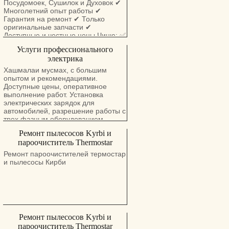
Посудомоек, Сушилок и Духовок ✔
Многолетний опыт работы ✔
Гарантия на ремонт ✔ Только
оригинальные запчасти ✔
Доступные и честные цены Чиню: ✅
Стиральные машины ✅
Услуги профессионального
Холодильники ✅ Посудомойки ✅
электрика
Сушилки ✅ Духовые шкафы Михаил
0532-75-16-16
Хашмалаи мусмах, с большим
опытом и рекомендациями.
Доступные цены, оперативное
выполнение работ. Установка
электрических зарядок для
автомобилей, разрешение работы с
трех фазным оборудованием.
Ремонт пылесосов Kyrbi и
пароочиститель Thermostar
Ремонт пароочистителей термостар
и пылесосы Кирби
Ремонт пылесосов Kyrbi и
пароочиститель Thermostar