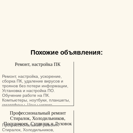
Похожие объявления:
Ремонт, настройка ПК
Ремонт, настройка, ускорение,
сборка ПК, удаление вирусов и
троянов без потери информации,
Установка и настройка ПО.
Обучение работе на ПК.
Компьютеры, ноутбуки, планшеты,
смартфоны. Цены низкие.
Профессиональное образование и
Профессиональный ремонт
большой опыт работы с ПК в стране
Стиралок, Холодильников,
исхода. Нахожусь в Афуле.
Посудомоек, Сушилок и Духовок
Профессиональный ремонт
Стиралок, Холодильников,