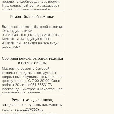
приедет в удобное для вас время.
Наш сервисный центр , оказывает
услуги по ремонту крупной и
мелкой бытовой техники, аудио-,
Ремонт бытовой техники
видеотехники и электроники по
всему Израилю. Чтобы найти
ближайший к вам сервисный центр,
Выполняю ремонт бытовой техники:
позвоните нам. В вашем бытовом
-ХОЛОДИЛЬНИКИ
приборе обнаружилась
-СТИРАЛЬНЫЕ,ПОСУДОМОЕЧНЫЕ,СУШИЛЬНЫЕ
неисправность?
МАШИНЫ -КОНДИЦИОНЕРЫ
Высококвалифицированный мастер
-БОЙЛЕРЫ Гарантия на все виды
нашего сервисного центра готов
работ. 24/7
выехать к Вам в течение часа после
вашего звонка 0539887856 мы
Срочный ремонт бытовой техники
ремонтируем
холодильников,стиральных,сушильных,и
в центре страны
посудомоечных
Мастер по ремонту бытовой
машин,электродуховок,ремонт
техники холодильников, духовок,
электробойлеров
стиральных и сушильных машин по
.телевизоры.компьютеры.кухонные
центру страны. С 7:00-20:00. Опыт
вытяжки.кондиционеры. Приезд и
работы 20 лет. ➢051-5533173
диагностика бесплатно.Цена на
Александр. Быстрое и качественное
ремонт определена министерством
обслуживание, звоните!
труда.Гарантия 3 года.Квитанция
Адрес Интернет-сайта:
Pемонт холодильников,
ssvelektroniks.ucoz.com Контактная
стиральных и сушильных машин,
информация: 050-6029232 Валерий
духовок
Ремонт бытовой техники
.работаем в субботу