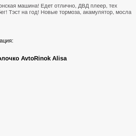
онская машина! Едет отлично, ДВД плеер, тех
г! Тэст на год! Новые тормоза, акамулятор, мосла
ация:
лочко AvtoRinok Alisa