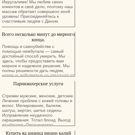
Иерусалиме! Мы любим своих
клиентов и своё дело, поэтому наш
массаж обретает совершено иной
уровень! Присоединяйтесь к
счастливым людям с Даном.
Всего несколько минут до мирного
конца.
Помощь в самоубийстве с
помощью нембутала — самый
достойный способ умереть. Мы
здесь, чтобы предоставить вам
мирное и надежное решение. Мы
полны решимости дать людям,
которые действительно страдают от
боли, настоящую надежду и
Парикмахерские услуги
длительный и мирный покой. У нас
есть порошок нембутала, нембутал,
инъекции перорального раствора и
Стрижки мужские, женские, детские.
таблетки нембутала. Тесты
Лечение проблем с кожей головы и
показали, что после того, как
волос. Мелирование, балеяж,
человек принимает смертельную
шатуш, аиртач, шитье седины.
дозу нембутала, требуется всего
Исправление неудачного
двадцать минут, чтобы достичь
окрашивания. Тотал блонд. Выход
мирного конца. Это проверенный и
из чёрного. Органическое
испытанный метод, который люди
выпрямление волос,
Купить яд цианид рицин калий
используют для достижения мирной
реконструкция. Лёгкие укладки.