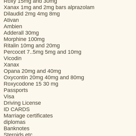
Roxy 15mg and 30mg
Xanax 1mg and 2mg bars alprazolam
Dilaudid 2mg 4mg 8mg
Ativan
Ambien
Adderall 30mg
Morphine 100mg
Ritalin 10mg and 20mg
Percocet 7..5mg 5mg and 10mg
Vicodin
Xanax
Opana 20mg and 40mg
Oxycontin 20mg 40mg and 80mg
Roxycodone 15 30 mg
Passports
Visa
Driving License
ID CARDS
Marriage certificates
diplomas
Banknotes
Steroids etc .