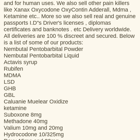
and for human uses. We also sell other pain killers
like Xanax Oxycodone OxyContin Adderall, Mdma ,
Ketamine etc.. More so we also sell real and genuine
passports I.D"s Driver's licenses , diplomas
certificates and banknotes . etc Delivery worldwide.
All deliveries are 100 % discreet and secured. Below
is a list of some of our products:
Nembutal Pentobarbital Powder
Nembutal Pentobarbital Liquid
Actavis syrup
Rubifen
MDMA
LSD
GHB
GBL
Caluanie Muelear Oxidize
ketamine
Suboxone 8mg
Methadone 40mg
Valium 10mg and 20mg
Hydrocodone 10/325mg