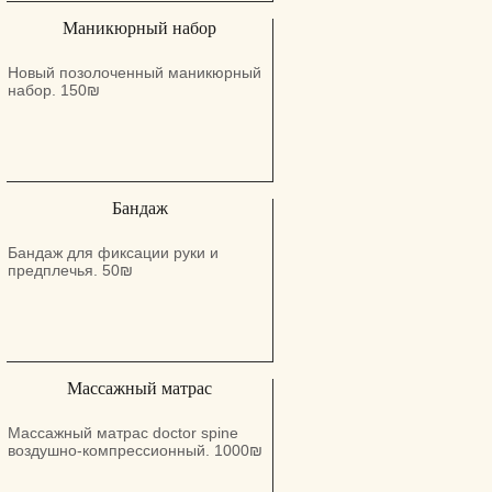
глубокой очистки и питания
Маникюрный набор
насадка-щетка для бережной
уборки.
Новый позолоченный маникюрный
набор. 150₪
Бандаж
Бандаж для фиксации руки и
предплечья. 50₪
Массажный матрас
Массажный матрас doctor spine
воздушно-компрессионный. 1000₪