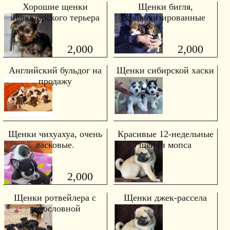
Хорошие щенки
Щенки бигля,
йоркширского терьера
социализированные
2,000
2,000
Английский бульдог на
Щенки сибирской хаски
продажу
Щенки чихуахуа, очень
Красивые 12-недельные
ласковые.
щенки мопса
2,000
Щенки ротвейлера с
Щенки джек-рассела
родословной