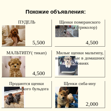
Похожие объявления:
ПУДЕЛЬ
Щенки померанского
шпица (триколор)
5,500
4,500
МАЛЬТИПУ( тикап)
Милые щенки мальтипу,
выращенные в домашних
условиях
4,500
Продаются щенки
Щенки сиба-ину
французского бульдога
2,000