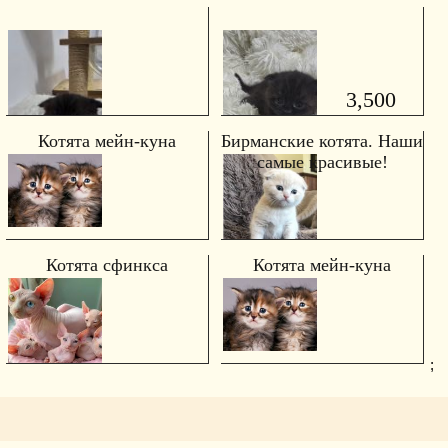
3,500
Котята мейн-куна
Бирманские котята. Наши
самые красивые!
Котята сфинкса
Котята мейн-куна
;