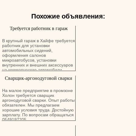
Похожие объявления:
Требуется работник в гараж
В крупный гараж в Хайфе требуется
работник для установки
автомобильных сидений,
оформления салонов
микроавтобусов, установки
внутренних и внешних аксессуаров
на коммерческие автомобили .
Преимущество для имеющих опыт
Сварщик-аргонодуговой сварки
и базовые столярно-слесарные
знания. Cот. : 054-4880350, Давид.
Офис: 04-8557387
На малое предприятие в промзоне
Холон требуется сварщик
аргонодуговой сварки. Опыт работы
обязателен. Мы предлагаем
хорошие условия труда. Достойную
зарплату. По вопросам обращаться
0549197205