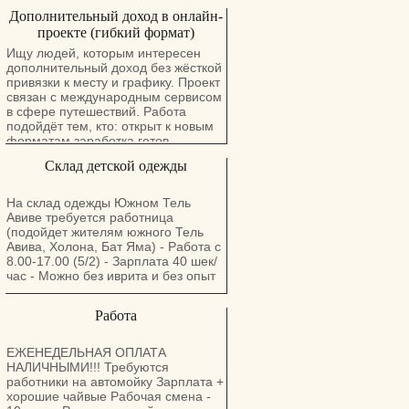
Желательно проживание в центре
Дополнительный доход в онлайн-
страны: Ришон-ле-Цион, Бат-Ям,
проекте (гибкий формат)
Холон. Зарплата договорная, в
зависимости от опыта работы.
Ищу людей, которым интересен
Телефон: 058-704-1554
дополнительный доход без жёсткой
привязки к месту и графику. Проект
связан с международным сервисом
в сфере путешествий. Работа
подойдёт тем, кто: открыт к новым
форматам заработка готов
обучаться хочет иметь гибкий
Склад детской одежды
график Опыт не обязателен.
Формат: удалённо, частичная
занятость. Если откликается пишите
На склад одежды Южном Тель
WhatsApp
Авиве требуется работница
(подойдет жителям южного Тель
Авива, Холона, Бат Яма) - Работа с
8.00-17.00 (5/2) - Зарплата 40 шек/
час - Можно без иврита и без опыт
Работа
ЕЖЕНЕДЕЛЬНАЯ ОПЛАТА
НАЛИЧНЫМИ!!! Требуются
работники на автомойку Зарплата +
хорошие чайвые Рабочая смена -