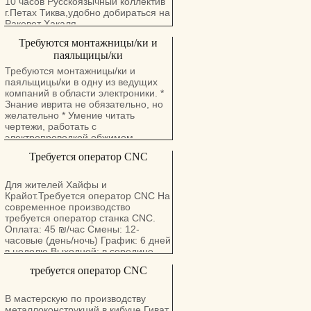
10 часов Русскоязычный коллектив
г.Петах Тиква,удобно добираться на
Ракевет Хакаля
Требуются монтажницы/ки и
паяльщицы/ки
Требуются монтажницы/ки и
паяльщицы/ки в одну из ведущих
компаний в области электроники. *
Знание иврита не обязательно, но
желательно * Умение читать
чертежи, работать с
электропроводкой обжимом
контактов, зачисткой проводов,
Требуется оператор CNC
пайкой - желательно, но не
обязательно * Работа постоянная 5
дней в неделю * Работа в Ришон
Для жителей Хайфы и
Леционе недалеко от
Крайот.Требуется оператор CNC На
железнодорожной станции Дружный
современное производство
коллектив, приятная атмосфера
требуется оператор станка CNC.
много русскоговорящих *
Оплата: 45 ₪/час Смены: 12-
Дополнительная информация по
часовые (день/ночь) График: 6 дней
телефону 052–8320913 Лера *
в неделю Выходной: в середине
Резюме (если есть) отправлять на
недели Локация: Кирьят-Ям
требуется оператор CNC
адрес accounting@avdor.com
Требования: — технические навыки
— иврит не обязателен Стабильная
работа на современном
В мастерскую по производству
производстве, хорошие условия.
металлоконструкций в кибуце Гиват