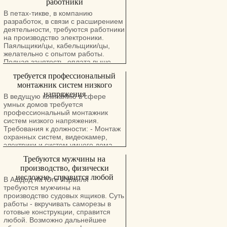
работники
В петах-тикве, в компанию
разработок, в связи с расширением
деятельности, требуются работники
на производство электроники.
Паяльщики/цы, кабельщики/цы,
желательно с опытом работы.
Полная занятость, оплата выше
минимума, стандартный соц.пакет.
требуется профессиональный
монтажник систем низкого
напряжения
В ведущую компанию в сфере
умных домов требуется
профессиональный монтажник
систем низкого напряжения.
Требования к должности: - Монтаж
охранных систем, видеокамер,
электрики и систем умного дома -
Обязателен опыт работы в данной
Требуются мужчины на
области - Необходимо знания в
производство, физически
настройке сетей - Навыки
несложно, справится любой
программирования систем
В Ашдод на Юге Израиля
управления и умного дома -
требуются мужчины на
Преимущество Хорошие условия
производство судовых ящиков. Суть
для подходящих кандидатов.
работы - вкручивать саморезы в
Вакансия предназначена как для
готовые конструкции, справится
женщин, так и для мужчин.
любой. Возможно дальнейшее
Отправьте резюме на email: