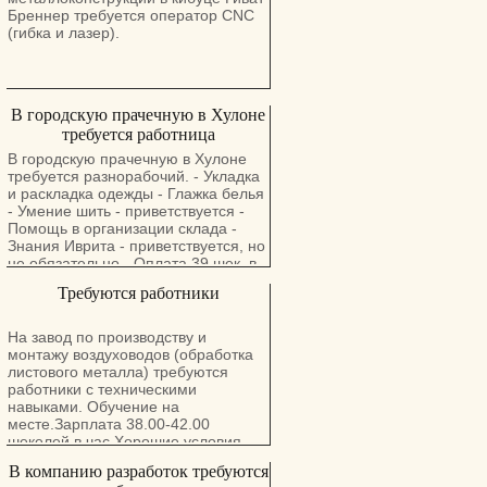
Бреннер требуется оператор CNC
(гибка и лазер).
В городскую прачечную в Хулоне
требуется работница
В городскую прачечную в Хулоне
требуется разнорабочий. - Укладка
и раскладка одежды - Глажка белья
- Умение шить - приветствуется -
Помощь в организации склада -
Знания Иврита - приветствуется, но
не обязательно - Оплата 39 шек. в
час Часы работы: с 7:30 до 17:00 , 5
Требуются работники
- ть дней в неделю (без пятниц и
суббот). Подходит для мужчин /
женщин, соискателей 50+.
На завод по производству и
Подходит также для беженцев из
монтажу воздуховодов (обработка
Украины! Трудоустройство на
листового металла) требуются
прямую, без посредников.
работники с техническими
Семейная атмосфера,
навыками. Обучение на
уважительное отношение.
месте.Зарплата 38.00-42.00
шекелей в час.Хорошие условия
подходящим.
В компанию разработок требуются