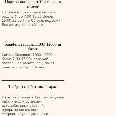
Нарезка копченостей и сыров в
(07:00–16:15 + дополнительные
отделе
часы до 19:00): • Курс кабельной
сборки (обучение за счёт компании)
Нарезка копченостей и сыров в
• Паяльщицы • Сборщики
отделе Утро 7:30-15:30 Вечер
электроники (с опытом) •
15:00-22:00 Пт и Сб есть подвозки
Интеграторы • Иш Хомер (цеховая
Без иврита Кирьят Хаим
логистика) • Инспекторы по
качеству пайки • Операторы
погрузчика Сменный график
(неделя утро / неделя ночь): •
Хайфа Сварщик 11000-12000 ш
Тестировщики продукции •
Операторы линии SMT • Работники
басис
склада Компания предлагает: •
Хайфа Сварщик 11000-12000 ш
Развозку из большинства городов
басис 7,00-17,00+ перераб
севера • Обучение и возможности
постоянная работа, соц. пакет
для профессионального роста •
прямое трудоустройство
Современное производство и
комфортные условия • Дружный
коллектив и стабильную занятость
Требуется работник в гараж
В крупный гараж в Хайфе требуется
работник для установки
автомобильных сидений,
оформления салонов
микроавтобусов, установки