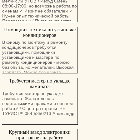
мелких ЖГУТОВ • Йехуд Смены:
благополучия в течение дня,
08:00-17:00, но возможна работа по
поддержание порядка и
сменам ✓ Иврит не обязателен ✓
комфортной атмосферы в группе,
Нужен опыт технической работы
планирование и проведение игр и
Предлагаем: ✅ Питание качества
развивающих занятий, участие в
ресторана ✅ Подарки к праздникам
Помощник техника по установке
организации питания. Детки от 3-6
✅ Уик-энды и экскурсии ✅ Весь
месяцев до подготовительной
кондиционеров
спектр социальных условия ✅
группы. Хайфа, Нешер, Моцкин
Прямое трудоустройство ✅
В фирму по монтажу и ремонту
Прямое трудоустройство, без
кондиционеров требуются
Компенсация проезда или бензина
посредников!
установщики, помощники
из Йехуд, Петах Тиква, Рамат Ган,
установщиков и мастера по
Холон, Рамле, Лод, Ашдод, Кирят
ремонту кондиционеров - можно
Оно и другие
без опыта, но желателен. Высокая
••••••••••••••••••••••••••••••••••••••• ☎️
зарплата. Можно без иврита.
+972-55-507-4236 Свяжитесь с
Возможно трудоустройство с
нами
Требуется мастер по укладке
рабочей визой. 0537444454
ламината
Требуется мастер по укладке
ламината. Желательно с
водительскими правами и опытом
работы!!! С центра страны. НЕ
ТУРИСТ!!! 054-5350213 Александр.
Крупный завод электроники
приглашает на работу