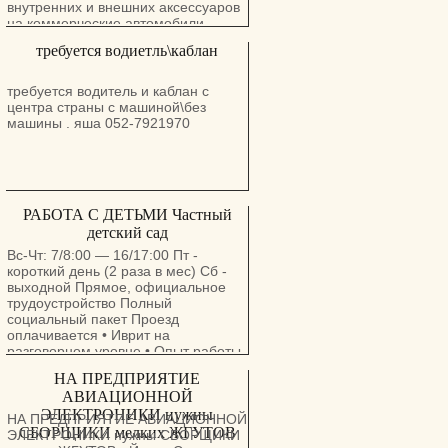
внутренних и внешних аксессуаров
на коммерческие автомобили .
Преимущество для имеющих опыт
требуется водиетль\каблан
и базовые столярно-слесарные
знания. Cот. : 054-4880350, Давид.
Офис: 04-8557387
требуется водитель и каблан с
центра страны с машиной\без
машины . яша 052-7921970
РАБОТА С ДЕТЬМИ Частный
детский сад
Вс-Чт: 7/8:00 — 16/17:00 Пт -
короткий день (2 раза в мес) Сб -
выходной Прямое, официальное
трудоустройство Полный
социальный пакет Проезд
оплачивается • Иврит на
разговорном уровне • Опыт работы
с детьми - преимущество •
НА ПРЕДПРИЯТИЕ
Ответственность, пунктуальность,
АВИАЦИОННОЙ
доброта Организация и проведение
ЭЛЕКТРОНИКИ нужны
образовательной и воспитательной
НА ПРЕДПРИЯТИЕ АВИАЦИОННОЙ
деятельности с детьми,
СБОРЩИКИ мелких ЖГУТОВ
ЭЛЕКТРОНИКИ нужны СБОРЩИКИ
обеспечение их безопасности и