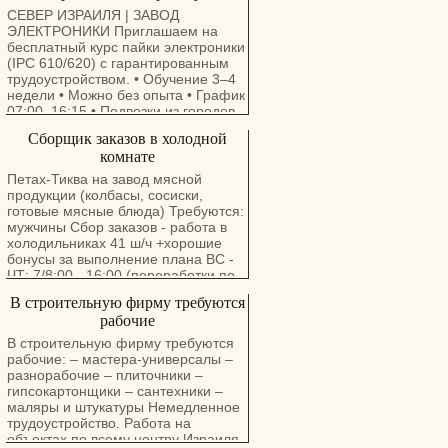
СЕВЕР ИЗРАИЛЯ | ЗАВОД
ЭЛЕКТРОНИКИ Приглашаем на
бесплатный курс пайки электроники
(IPC 610/620) с гарантированным
трудоустройством. • Обучение 3–4
недели • Можно без опыта • График
07:00–16:15 • Подвозки из городов
севера • Субсидированное питание
Сборщик заказов в холодной
• Современное производство с
комнате
кондиционерами • Подходит как
«Авода Меудефет» Также
Петах-Тиква на завод мясной
требуются специалисты по пайке с
продукции (колбасы, сосиски,
опытом. Тел.: 054-732-1878
готовые мясные блюда) Требуются:
мужчины Сбор заказов - работа в
холодильниках 41 ш/ч +хорошие
бонусы за выполнение плана ВС -
ЧТ: 7/8:00 - 16:00 (переработки по
желанию ) Выдают спец. одежду
В строительную фирму требуются
Есть питание Документы любые
рабочие
Важно читать заказы на иврите
В строительную фирму требуются
рабочие: – мастера-универсалы –
разнорабочие – плиточники –
гипсокартонщики – сантехники –
маляры и штукатуры Немедленное
трудоустройство. Работа на
объектах по всему центру Израиля.