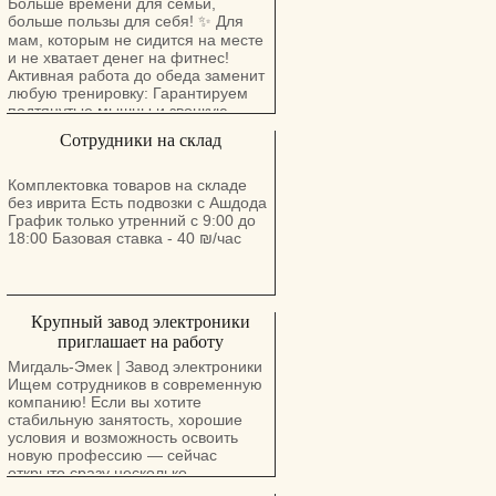
Больше времени для семьи,
больше пользы для себя! ✨ Для
мам, которым не сидится на месте
и не хватает денег на фитнес!
Активная работа до обеда заменит
любую тренировку: Гарантируем
подтянутые мышцы и звонкую
монету. Клининг Хайфа и Крайот
Сотрудники на склад
Звоните т. 050-447-80-88
Комплектовка товаров на складе
без иврита Есть подвозки с Ашдода
График только утренний с 9:00 до
18:00 Базовая ставка - 40 ₪/час
Крупный завод электроники
приглашает на работу
Мигдаль-Эмек | Завод электроники
Ищем сотрудников в современную
компанию! Если вы хотите
стабильную занятость, хорошие
условия и возможность освоить
новую профессию — сейчас
открыто сразу несколько
направлений. Дневная смена