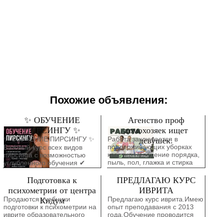
Похожие объявления:
✨ ОБУЧЕНИЕ
Агенство проф
ПИРСИНГУ ✨
домохозяек ищет
✨ ОБУЧЕНИЕ ПИРСИНГУ ✨
Работа заключается в
девушек.
поддерживающих уборках
Базовый курс всех видов
квартир Наведение порядка,
пирсинга с возможностью
пыль, пол, глажка и стирка
углубленного обучения ✔
Подходит девушкам, можно
Теория + практика ✔ Работа
без опыта Оплата наличными
на живых моделях ✔
Подготовка к
ПРЕДЛАГАЮ КУРС
каждую неделю Города
Поддержка во время
психометрии от центра
ИВРИТА
Ришон или Бат ям Пишите
обучения ✔ По окончании
Продаются учебники
Предлагаю курс иврита.Имею
Кидум
вотсап , Миша.
выдается диплом
подготовки к психометрии на
опыт преподавания с 2013
иврите образовательного
года.Обучение проводится