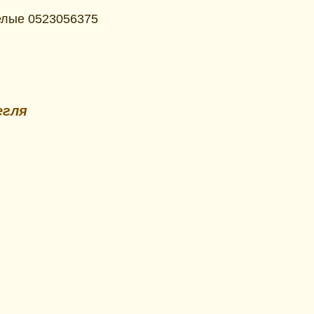
елые 0523056375
егля