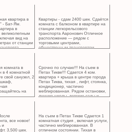
ная квартира в
Квартиры - сдам 2400 шек. Сдаётся
 - Бат-Ям.
комната с балконом в квартире на
артира в
станции легкорельсового
с великолепным
транспорта Ааронович Отличное
включая вид на
расположение — рядом с
метрах от станции
торговыми центрами,
ранспорта.
общественным транспортом
ка. Солнечный
Полностью меблирована - кровать,
 кладовая.
шкаф, холодильник,
сти. Агентство.
микроволновка, стиральная
машина, доровор на минимум год.
я комната в
Срочно по случаю!!! На съем в
Цена указана за одного человека на
н в 4 комнатной
Петах Тикве!!! Сдается 4 ком.
долгий срок + возможность
е свой санузел, 2
квартира + крыша в центре города
краткосрочного проживания.
 шкаф,
Петах Тиква, тихая , лифт, стоянка,
ючая
кондиционер, частично
ращайтесь на
меблированная. Рядом остановки,
лучшие школы, детские сады и
парки, тихая, солнечный бойлер.
Только для граждан Израиля с
чеками. 052-9504101
После
На съем в Петах Тикве Сдается 1
нта, все новое!
комнатная студия , включая услуги,
 и
частично меблированная. В
фт. 3,500 шек.
отличном состоянии. Тихая в