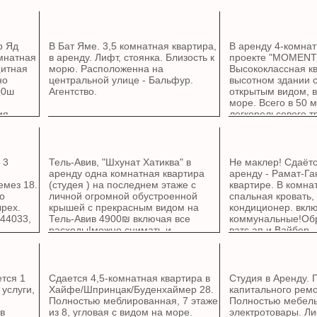
р Яд
В Бат Яме. 3,5 комнатная квартира,
В аренду 4-комнат
мнатная
в аренду. Лифт, стоянка. Близость к
проекте "MOMENT"
щитная
морю. Расположенна на
Высококлассная кв
но
центральной улице - Бальфур.
высотном здании 
00ш
Агентство.
открытым видом, 
море. Всего в 50 
ия
легкорельсового т
12073
Подземная парков
балкон. Отдельная
Комната безопасно
 3
Тель-Авив, "Шхунат Хатиква" в
Не маклер! Сдаётс
аренду одна комнатная квартира
аренду - Рамат-Га
емез 18.
(студея ) на последнем этаже с
квартире. В комнат
о
личной огромной обустроенной
спальная кровать,
ырех.
крышей с прекрасным видом на
кондиционер. вкл
744033,
Тель-Авив 4900₪ включая все
коммунальные!Об
расходы!можно снимать и
ватс ап и Вайбер
посуточна 300₪ не маклер
+972587952288 wats/ viber
ется 1
Сдается 4,5-комнатная квартира в
Студия в Аренду. 
 услуги,
Хайфе/Шпринцак/Буденхаймер 28.
капитального ремо
Полностью меблированная, 7 этаже
Полностью мебель
в
из 8, угловая с видом на море.
электротовары. Ли