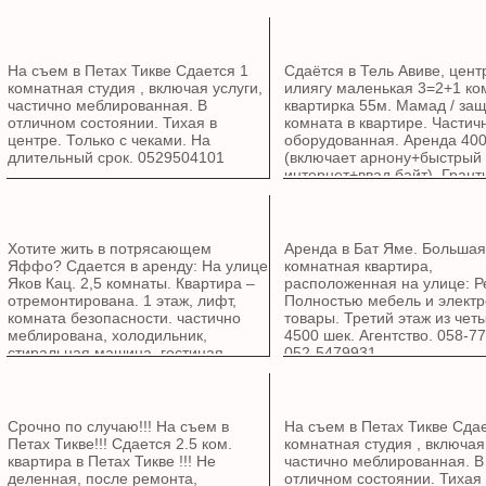
На съем в Петах Тикве Сдается 1
Сдаётся в Тель Авиве, цент
комнатная студия , включая услуги,
илиягу маленькая 3=2+1 ко
частично меблированная. В
квартирка 55м. Мамад / за
отличном состоянии. Тихая в
комната в квартире. Частич
центре. Только с чеками. На
оборудованная. Аренда 40
длительный срок. 0529504101
(включает арнону+быстрый
интернет+ввад байт) ,Грант
-пикадон. не маклер 05445
Хотите жить в потрясающем
Аренда в Бат Яме. Большая
Яффо? Сдается в аренду: На улице
комнатная квартира,
Яков Кац. 2,5 комнаты. Квартира –
расположенная на улице: Р
отремонтирована. 1 этаж, лифт,
Полностью мебель и электр
комната безопасности. частично
товары. Третий этаж из чет
меблирована, холодильник,
4500 шек. Агентство. 058-7
стиральная машина, гостиная.
052-5479931.
Парковка. Бутик-здание. Отличное
расположение, рядом парк, детский
сад, общественный транспорт и
многое другое. Срочное вселение.
Срочно по случаю!!! На съем в
На съем в Петах Тикве Сда
Агентство. Цена: 8000 шекелей в
Петах Тикве!!! Сдается 2.5 ком.
комнатная студия , включая
месяц, включая все платежи.
квартира в Петах Тикве !!! Не
частично меблированная. В
деленная, после ремонта,
отличном состоянии. Тихая 