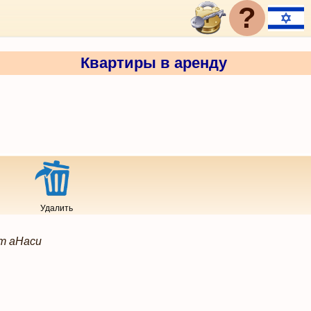
?
Квартиры в аренду
Удалить
ат аНаси