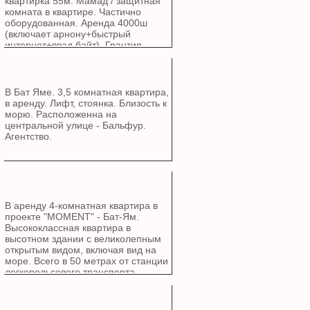
квартирка 55м. Мамад / защитная
комната в квартире. Частично
оборудованная. Аренда 4000ш
(включает арнону+быстрый
интернет+ввад байт) ,Грантия
-пикадон. не маклер 0544512073
В Бат Яме. 3,5 комнатная квартира,
в аренду. Лифт, стоянка. Близость к
морю. Расположенна на
центральной улице - Бальфур.
Агентство.
В аренду 4-комнатная квартира в
проекте "MOMENT" - Бат-Ям.
Высококлассная квартира в
высотном здании с великолепным
открытым видом, включая вид на
море. Всего в 50 метрах от станции
легкорельсового транспорта.
Подземная парковка. Солнечный
балкон. Отдельная кладовая.
Комната безопасности. Агентство.