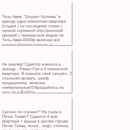
Тель-Авив, "Шхунат Хатиква" в
аренду одна комнатная квартира
(студея ) на последнем этаже с
личной огромной обустроенной
крышей с прекрасным видом на
Тель-Авив 4900₪ включая все
расходы!можно снимать и
посуточна 300₪ не маклер
+972587952288 wats/ viber
Не маклер! Сдаётся комната в
аренду - Рамат-Ган в 4 комнатной
квартире. В комнате свой санузел, 2
спальная кровать, шкаф,
кондиционер. включая
коммунальные!Обращайтесь на
ватс ап и Вайбер
Срочно по случаю!!! На съем в
Петах Тикве!!! Сдается 4 ком.
квартира + крыша в центре города
Петах Тиква, тихая , лифт, стоянка,