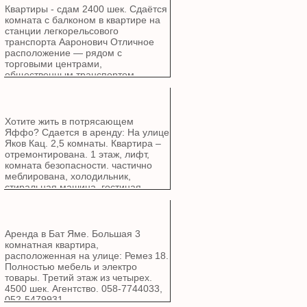
Квартиры - сдам 2400 шек. Сдаётся
комната с балконом в квартире на
станции легкорельсового
транспорта Ааронович Отличное
расположение — рядом с
торговыми центрами,
общественным транспортом
Полностью меблирована - кровать,
шкаф, холодильник,
микроволновка, стиральная
машина, доровор на минимум год.
Хотите жить в потрясающем
Цена указана за одного человека на
Яффо? Сдается в аренду: На улице
долгий срок + возможность
Яков Кац. 2,5 комнаты. Квартира –
краткосрочного проживания.
отремонтирована. 1 этаж, лифт,
комната безопасности. частично
меблирована, холодильник,
стиральная машина, гостиная.
Парковка. Бутик-здание. Отличное
расположение, рядом парк, детский
сад, общественный транспорт и
многое другое. Срочное вселение.
Аренда в Бат Яме. Большая 3
Агентство. Цена: 8000 шекелей в
комнатная квартира,
месяц, включая все платежи.
расположенная на улице: Ремез 18.
Полностью мебель и электро
товары. Третий этаж из четырех.
4500 шек. Агентство. 058-7744033,
052-5479931.