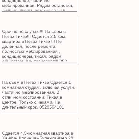
кондиционер, частично
меблированная. Рядом остановки,
лучшие школы, детские сады и
парки, тихая, солнечный бойлер.
Только для граждан Израиля с
чеками. 052-9504101
Срочно по случаю!!! На съем в
Петах Тикве!!! Сдается 2.5 ком.
квартира в Петах Тикве !!! Не
деленная, после ремонта,
полностью меблированная ,
кондиционеры, тихая, рядом
общественный транспорт!!! 052-
9504101
На съем в Петах Тикве Сдается 1
комнатная студия , включая услуги,
частично меблированная. В
отличном состоянии. Тихая в
центре. Только с чеками. На
длительный срок. 0529504101
Сдается 4,5-комнатная квартира в
Хайфе/Шпринцак/Буденхаймер 28.