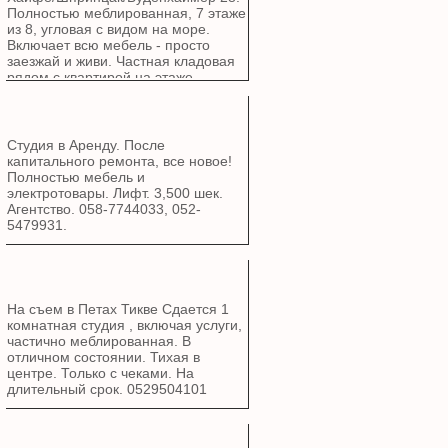
Полностью меблированная, 7 этаже
из 8, угловая с видом на море.
Включает всю мебель - просто
заезжай и живи. Частная кладовая
рядом с квартирой на этаже,
частная парковка, лифт.
Бомбоубежище в здании
Центральный кондиционер
Гостиная: 1 + 3 + журнальный
Студия в Аренду. После
столик Детская комната: все
капитального ремонта, все новое!
Спальня: все Кабинет: угловой
Полностью мебель и
стол, полки, диван, книжные шкафы
электротовары. Лифт. 3,500 шек.
Много места для хранения Духовка,
Агентство. 058-7744033, 052-
плита, небольшая посудомоечная
5479931.
машина, стиральная машина,
холодильник Туалеты: 2 Ванна: 1
На съем в Петах Тикве Сдается 1
комнатная студия , включая услуги,
частично меблированная. В
отличном состоянии. Тихая в
центре. Только с чеками. На
длительный срок. 0529504101