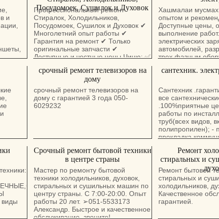
Посудомоек, Сушилок и Духовок
ие,
Профессиональный ремонт
Хашмалаи мусмах
в и
Стиралок, Холодильников,
опытом и рекомен
ации,
Посудомоек, Сушилок и Духовок ✔
Доступные цены, 
Многолетний опыт работы ✔
выполнение работ.
Гарантия на ремонт ✔ Только
электрических зар
ншеты,
оригинальные запчасти ✔
автомобилей, раз
Доступные и честные цены Чиню: ✅
трех фазным обор
ание и
Стиральные машины ✅
срочный ремонт телевизоров на
сантехник. элект
в стране
Холодильники ✅ Посудомойки ✅
дому
Сушилки ✅ Духовые шкафы Михаил
лкие
0532-75-16-16
срочный ремонт телевизоров на
Сантехник .гарант
е,
дому с гарантией 3 года 050-
все сантехнически
ие
6029232
.100%приятные ц
ки
работы по инсталл
труб(всех видов, 
полипропилен); - 
прокладка коммун
(коттеджи); - уста
ики
Срочный ремонт бытовой техники
Pемонт холо
(краны, душевые 
в центре страны
стиральных и су
унитазы, смесители
духо
пожарные гидранты
техники:
Мастер по ремонту бытовой
Ремонт бытовой т
засоров канализа
техники холодильников, духовок,
стиральных и суш
механизированным
ОЕЧНЫЕ,СУШИЛЬНЫЕ
стиральных и сушильных машин по
холодильников, ду
устранение протеч
Ы
центру страны. С 7:00-20:00. Опыт
Качественное обсл
полы.
 виды
работы 20 лет. ➢051-5533173
гарантией.
Александр. Быстрое и качественное
обслуживание, звоните!