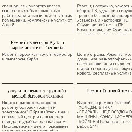
специалисты высокого класса
Ремонт, настройка, ускорен
выполнять любые ремонтные
сборка ПК, удаление вирусо
работы,капитальный ремонт любых
троянов без потери информ
помещений, комплексные услуги от
Установка и настройка ПО.
А до Я
Обучение работе на ПК.
Компьютеры, ноутбуки, пла
смартфоны. Цены низкие.
Профессиональное образов
Ремонт пылесосов Kyrbi и
большой опыт работы с ПК 
пароочиститель Thermostar
исхода. Нахожусь в Афуле.
Ремонт пароочистителей термостар
Центр страны. Ремонты ме
и пылесосы Кирби
домашние разнопрофельны
восстановление и сохранен
старого порой лучше покуп
нового.(бесплатные услуги)
услуги по ремонту крупной и
Ремонт бытовой техн
мелкой бытовой техники
Ищите опытного мастера по
Выполняю ремонт бытовой 
ремонту бытовой техники и
-ХОЛОДИЛЬНИКИ
электроники? Обращайтесь в наш
-СТИРАЛЬНЫЕ,ПОСУДОМ
сервисный центр и наш мастер
МАШИНЫ -КОНДИЦИОНЕР
приедет в удобное для вас время.
-БОЙЛЕРЫ Гарантия на все
Наш сервисный центр , оказывает
работ. 24/7
услуги по ремонту крупной и