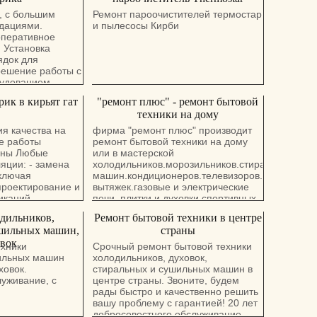
, с большим
Ремонт пароочистителей термостар
дациями.
и пылесосы Кирби
оперативное
 Установка
ядок для
решение работы с
удованием.
рик в кирьят гат
"ремонт плюс" - ремонт бытовой
техники на дому
ия качества на
фирма "ремонт плюс" производит
е работы
ремонт бытовой техники на дому
ены Любые
или в мастерской
яции: - замена
холодильников.морозильников.стиральных.су
включая
машин.кондиционеров.телевизоров.компьютеро
проектирование и
вытяжек.газовые и электрические
икаций
печи .плитки и духовки.спортивных
новка сантехники
тренажеров любых
дильников,
Pемонт бытовой техники в центре
кабины, навесные
модификаций.гарантия до 3
шильных машин,
страны
, ванны .); -
лет.приезд на дом и диагностика
вок
; - прочистка
бесплатно.работаем в центре и на
ехники
Срочный ремонт бытовой техники
ции
юге страны
ильных машин
холодильников, духовок,
 методом; -
ховок.
стиральных и сушильных машин в
ек; - теплые
уживание, с
центре страны. Звоните, будем
рады быстро и качественно решить
вашу проблему с гарантией! 20 лет
добросовестного обслуживание