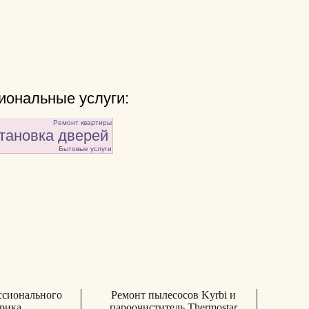
ональные услуги:
Ремонт квартиры
тановка дверей
Бытовые услуги
ссионального
Ремонт пылесосов Kyrbi и
рика
пароочиститель Thermostar