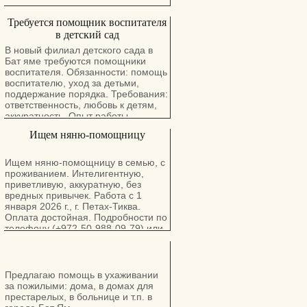
Требуется помощник воспитателя
в детский сад
В новый филиал детского сада в
Бат яме требуются помощники
воспитателя. Обязанности: помощь
воспитателю, уход за детьми,
поддержание порядка. Требования:
ответственность, любовь к детям,
аккуратность. Опыт работы
приветствуется. Мы предлагаем:
Ищем няню-помощницу
официальное оформление,
стабильную зарплату, дружный
коллектив, возможность обучения
Ищем няню-помощницу в семью, с
за счёт работодателя.
проживанием. Интелигентную,
приветливую, аккуратную, без
вредных привычек. Работа с 1
января 2026 г., г. Петах-Тиква.
Оплата достойная. Подробности по
телефону (+972-50-988-09-79) или
WhatsApp (+380-50-734-24-03).
Предлагаю помощь в ухаживании
за пожилыми: дома, в домах для
престарелых, в больнице и т.п. в