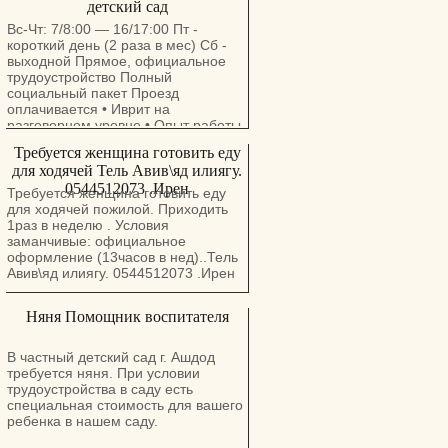
детский сад
Вс-Чт: 7/8:00 — 16/17:00 Пт -
короткий день (2 раза в мес) Сб -
выходной Прямое, официальное
трудоустройство Полный
социальный пакет Проезд
оплачивается • Иврит на
разговорном уровне • Опыт работы
с детьми - преимущество •
Требуется женщина готовить еду
Ответственность, пунктуальность,
для ходячей Тель Авив\яд илиягу.
доброта Организация и проведение
0544512073 .Ирен
образовательной и воспитательной
Требуется женщина готовить еду
деятельности с детьми,
для ходячей пожилой. Приходить
обеспечение их безопасности и
1раз в неделю . Условия
благополучия в течение дня,
заманчивые: официальное
поддержание порядка и
оформление (13часов в нед)..Тель
комфортной атмосферы в группе,
Авив\яд илиягу. 0544512073 .Ирен
планирование и проведение игр и
развивающих занятий, участие в
Няня Помощник воспитателя
организации питания. Детки от 3-6
месяцев до подготовительной
группы. Хайфа, Нешер, Моцкин
В частный детский сад г. Ашдод
Прямое трудоустройство, без
требуется няня. При условии
посредников!
трудоустройства в саду есть
специальная стоимость для вашего
ребенка в нашем саду.