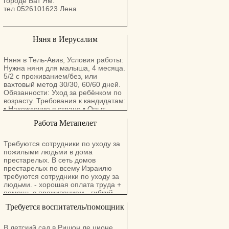
городе Бат Ям.
тел 0526101623 Лена
Няня в Иерусалим
Няня в Тель-Авив, Условия работы:
Нужна няня для малыша, 4 месяца.
5/2 с проживанием/без, или
вахтовый метод 30/30, 60/60 дней.
Обязанности: Уход за ребёнком по
возрасту. Требования к кандидатам:
• Нахождение в стране • Опыт
работы в семьях или прохождение
Работа Метапелет
специального обучения.
Заработная плата: от 4000 евро,
зависит от кандидата. WhatsApp
Требуются сотрудники по уходу за
+44 745 819 70 77 Телеграм
пожилыми людьми в дома
t.me@workhsi Контактное лицо:
престарелых. В сеть домов
Даяна Мы также можем предложить
престарелых по всему Израилю
другие вакансии от наших
требуются сотрудники по уходу за
постоянных клиентов. Есть
людьми. - хорошая оплата труда +
вакансии домашнего персонала
помощь с проживанием - гибкий
(домработница, няня, сиделка,
график, подберем удобное
Требуется воспитатель/помощник
повар, семейная пара, водитель,
расписание - горячее питание - все
управляющий домом) с
социальные условия - стабильная
проживанием и без. Вакансия
работа - своевременные выплаты -
В детский сад в Ришон ле ционе