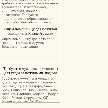
международного агентства "Home
работа в чистых и комфортных
требуется воспитатель и помощник
Staff International" Трудоустройство
условиях Свяжитесь с нами: + 972
воспитателя Ответственная,
и анкетирование бесплатные Мы
53-923 6808
инициативная, добрая и
официально зарегистрированы на
позитивная. Требуется
территории Евросоюза, ОАЭ, РФ,
педагогическое образование или
Украина.
опыт работы(не обязательно в
Израиле)
Ищем помощницу для пожилой
женщины в Маале Адумим
Ищем помощницу для пожилой
женщины в Маале Адумим.
Возможно проживание
Требуются мужчины и женщины
для ухода за пожилыми людьми
Требуются мужчины и женщины
для ухода за пожилыми людьми в
бейт авод ЦЕНТР- Яффо, Бней
Брак, Ришон ле Цион, Петах Тиква,
Нетания, Раанана, Хадера, Пардес
Хана, Рамле, Иерусалим ЮГ-
Ашкелон, Кирьят Гат, Кирьят
;
Малахи, Беер Шева СЕВЕР- Хайфа,