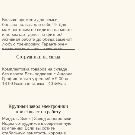
ставка плюс бонусы и
комиссионные.
Больше времени для семьи,
больше пользы для себя! ✨ Для
мам, которым не сидится на месте
и не хватает денег на фитнес!
Активная работа до обеда заменит
любую тренировку: Гарантируем
подтянутые мышцы и звонкую
монету. Клининг Хайфа и Крайот
Сотрудники на склад
Звоните т. 050-447-80-88
Комплектовка товаров на складе
без иврита Есть подвозки с Ашдода
График только утренний с 9:00 до
18:00 Базовая ставка - 40 ₪/час
Крупный завод электроники
приглашает на работу
Мигдаль-Эмек | Завод электроники
Ищем сотрудников в современную
компанию! Если вы хотите
стабильную занятость, хорошие