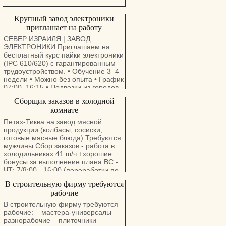
Крупный завод электроники
приглашает на работу
СЕВЕР ИЗРАИЛЯ | ЗАВОД
ЭЛЕКТРОНИКИ Приглашаем на
бесплатный курс пайки электроники
(IPC 610/620) с гарантированным
трудоустройством. • Обучение 3–4
недели • Можно без опыта • График
07:00–16:15 • Подвозки из городов
севера • Субсидированное питание
Сборщик заказов в холодной
• Современное производство с
комнате
кондиционерами • Подходит как
«Авода Меудефет» Также
Петах-Тиква на завод мясной
требуются специалисты по пайке с
продукции (колбасы, сосиски,
опытом. Тел.: 054-732-1878
готовые мясные блюда) Требуются:
мужчины Сбор заказов - работа в
холодильниках 41 ш/ч +хорошие
бонусы за выполнение плана ВС -
ЧТ: 7/8:00 - 16:00 (переработки по
желанию ) Выдают спец. одежду
В строительную фирму требуются
Есть питание Документы любые
рабочие
Важно читать заказы на иврите
В строительную фирму требуются
рабочие: – мастера-универсалы –
разнорабочие – плиточники –