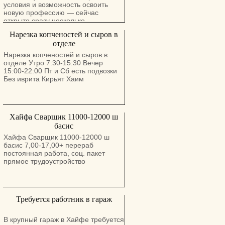
условия и возможность освоить
новую профессию — сейчас
открыто сразу несколько
направлений. Дневная смена
Нарезка копченостей и сыров в
(07:00–16:15 + дополнительные
отделе
часы до 19:00): • Курс кабельной
сборки (обучение за счёт компании)
Нарезка копченостей и сыров в
• Паяльщицы • Сборщики
отделе Утро 7:30-15:30 Вечер
электроники (с опытом) •
15:00-22:00 Пт и Сб есть подвозки
Интеграторы • Иш Хомер (цеховая
Без иврита Кирьят Хаим
логистика) • Инспекторы по
качеству пайки • Операторы
погрузчика Сменный график
(неделя утро / неделя ночь): •
Хайфа Сварщик 11000-12000 ш
Тестировщики продукции •
Операторы линии SMT • Работники
басис
склада Компания предлагает: •
Хайфа Сварщик 11000-12000 ш
Развозку из большинства городов
басис 7,00-17,00+ перераб
севера • Обучение и возможности
постоянная работа, соц. пакет
для профессионального роста •
прямое трудоустройство
Современное производство и
комфортные условия • Дружный
коллектив и стабильную занятость
Требуется работник в гараж
В крупный гараж в Хайфе требуется