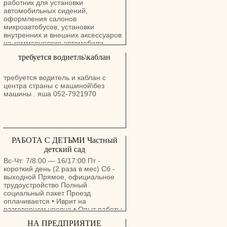
работник для установки
автомобильных сидений,
оформления салонов
микроавтобусов, установки
внутренних и внешних аксессуаров
на коммерческие автомобили .
Преимущество для имеющих опыт
требуется водиетль\каблан
и базовые столярно-слесарные
знания. Cот. : 054-4880350, Давид.
Офис: 04-8557387
требуется водитель и каблан с
центра страны с машиной\без
машины . яша 052-7921970
РАБОТА С ДЕТЬМИ Частный
детский сад
Вс-Чт: 7/8:00 — 16/17:00 Пт -
короткий день (2 раза в мес) Сб -
выходной Прямое, официальное
трудоустройство Полный
социальный пакет Проезд
оплачивается • Иврит на
разговорном уровне • Опыт работы
с детьми - преимущество •
НА ПРЕДПРИЯТИЕ
Ответственность, пунктуальность,