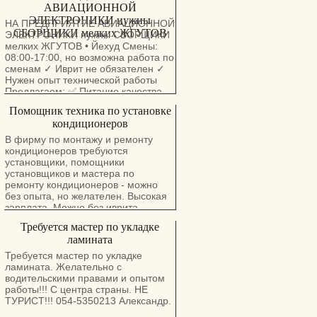
АВИАЦИОННОЙ
доброта Организация и проведение
ЭЛЕКТРОНИКИ нужны
образовательной и воспитательной
НА ПРЕДПРИЯТИЕ АВИАЦИОННОЙ
деятельности с детьми,
СБОРЩИКИ мелких ЖГУТОВ
ЭЛЕКТРОНИКИ нужны СБОРЩИКИ
обеспечение их безопасности и
мелких ЖГУТОВ • Йехуд Смены:
благополучия в течение дня,
08:00-17:00, но возможна работа по
поддержание порядка и
сменам ✓ Иврит не обязателен ✓
комфортной атмосферы в группе,
Нужен опыт технической работы
планирование и проведение игр и
Предлагаем: ✅ Питание качества
развивающих занятий, участие в
ресторана ✅ Подарки к праздникам
Помощник техника по установке
организации питания. Детки от 3-6
✅ Уик-энды и экскурсии ✅ Весь
месяцев до подготовительной
кондиционеров
спектр социальных условия ✅
группы. Хайфа, Нешер, Моцкин
Прямое трудоустройство ✅
В фирму по монтажу и ремонту
Прямое трудоустройство, без
кондиционеров требуются
Компенсация проезда или бензина
посредников!
установщики, помощники
из Йехуд, Петах Тиква, Рамат Ган,
установщиков и мастера по
Холон, Рамле, Лод, Ашдод, Кирят
ремонту кондиционеров - можно
Оно и другие
без опыта, но желателен. Высокая
••••••••••••••••••••••••••••••••••••••• ☎️
зарплата. Можно без иврита.
+972-55-507-4236 Свяжитесь с
Возможно трудоустройство с
нами
Требуется мастер по укладке
рабочей визой. 0537444454
ламината
Требуется мастер по укладке
ламината. Желательно с
водительскими правами и опытом
работы!!! С центра страны. НЕ
ТУРИСТ!!! 054-5350213 Александр.