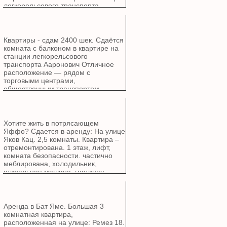
легкорельсового транспорта.
Подземная парковка. Солнечный
балкон. Отдельная кладовая.
Комната безопасности. Агентство.
Квартиры - сдам 2400 шек. Сдаётся
комната с балконом в квартире на
станции легкорельсового
транспорта Ааронович Отличное
расположение — рядом с
торговыми центрами,
общественным транспортом
Полностью меблирована - кровать,
шкаф, холодильник,
микроволновка, стиральная
машина, доровор на минимум год.
Хотите жить в потрясающем
Цена указана за одного человека на
Яффо? Сдается в аренду: На улице
долгий срок + возможность
Яков Кац. 2,5 комнаты. Квартира –
краткосрочного проживания.
отремонтирована. 1 этаж, лифт,
комната безопасности. частично
меблирована, холодильник,
стиральная машина, гостиная.
Парковка. Бутик-здание. Отличное
расположение, рядом парк, детский
сад, общественный транспорт и
многое другое. Срочное вселение.
Аренда в Бат Яме. Большая 3
Агентство. Цена: 8000 шекелей в
комнатная квартира,
месяц, включая все платежи.
расположенная на улице: Ремез 18.