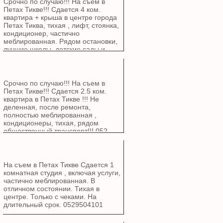
Срочно по случаю!!! На съем в
Петах Тикве!!! Сдается 4 ком.
квартира + крыша в центре города
Петах Тиква, тихая , лифт, стоянка,
кондиционер, частично
меблированная. Рядом остановки,
лучшие школы, детские сады и
парки, тихая, солнечный бойлер.
Только для граждан Израиля с
чеками. 052-9504101
Срочно по случаю!!! На съем в
Петах Тикве!!! Сдается 2.5 ком.
квартира в Петах Тикве !!! Не
деленная, после ремонта,
полностью меблированная ,
кондиционеры, тихая, рядом
общественный транспорт!!! 052-
9504101
На съем в Петах Тикве Сдается 1
комнатная студия , включая услуги,
частично меблированная. В
отличном состоянии. Тихая в
центре. Только с чеками. На
длительный срок. 0529504101