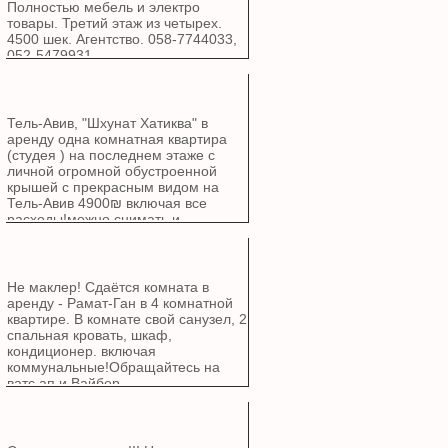
Полностью мебель и электро
товары. Третий этаж из четырех.
4500 шек. Агентство. 058-7744033,
052-5479931.
Тель-Авив, "Шхунат Хатиква" в
аренду одна комнатная квартира
(студея ) на последнем этаже с
личной огромной обустроенной
крышей с прекрасным видом на
Тель-Авив 4900₪ включая все
расходы!можно снимать и
посуточна 300₪ не маклер
+972587952288 wats/ viber
Не маклер! Сдаётся комната в
аренду - Рамат-Ган в 4 комнатной
квартире. В комнате свой санузел, 2
спальная кровать, шкаф,
кондиционер. включая
коммунальные!Обращайтесь на
ватс ап и Вайбер