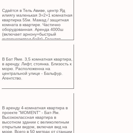
Сдаётся в Тель Авиве, центр Яд
илиягу маленькая 3=2+1 комнатная
квартирка 55м. Мамад / защитная
комната в квартире. Частично
оборудованная. Аренда 4000ш
(включает арнону+быстрый
интернет+ввад байт) ,Грантия
-пикадон. не маклер 0544512073
В Бат Яме. 3,5 комнатная квартира,
в аренду. Лифт, стоянка. Близость к
морю. Расположенна на
центральной улице - Бальфур.
Агентство.
В аренду 4-комнатная квартира в
проекте "MOMENT" - Бат-Ям.
Высококлассная квартира в
высотном здании с великолепным
открытым видом, включая вид на
море. Всего в 50 метрах от станции