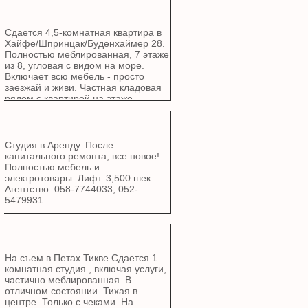
Сдается 4,5-комнатная квартира в
Хайфе/Шпринцак/Буденхаймер 28.
Полностью меблированная, 7 этаже
из 8, угловая с видом на море.
Включает всю мебель - просто
заезжай и живи. Частная кладовая
рядом с квартирой на этаже,
частная парковка, лифт.
Бомбоубежище в здании
Центральный кондиционер
Гостиная: 1 + 3 + журнальный
Студия в Аренду. После
столик Детская комната: все
капитального ремонта, все новое!
Спальня: все Кабинет: угловой
Полностью мебель и
стол, полки, диван, книжные шкафы
электротовары. Лифт. 3,500 шек.
Много места для хранения Духовка,
Агентство. 058-7744033, 052-
плита, небольшая посудомоечная
5479931.
машина, стиральная машина,
холодильник Туалеты: 2 Ванна: 1
На съем в Петах Тикве Сдается 1
комнатная студия , включая услуги,
частично меблированная. В
отличном состоянии. Тихая в
центре. Только с чеками. На