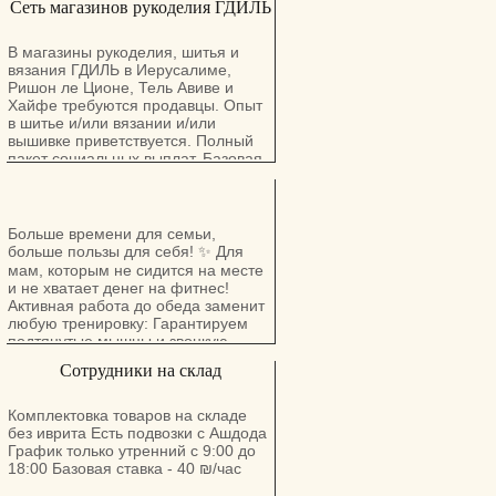
Сеть магазинов рукоделия ГДИЛЬ
В магазины рукоделия, шитья и
вязания ГДИЛЬ в Иерусалиме,
Ришон ле Ционе, Тель Авиве и
Хайфе требуются продавцы. Опыт
в шитье и/или вязании и/или
вышивке приветствуется. Полный
пакет социальных выплат. Базовая
ставка плюс бонусы и
комиссионные.
Больше времени для семьи,
больше пользы для себя! ✨ Для
мам, которым не сидится на месте
и не хватает денег на фитнес!
Активная работа до обеда заменит
любую тренировку: Гарантируем
подтянутые мышцы и звонкую
монету. Клининг Хайфа и Крайот
Сотрудники на склад
Звоните т. 050-447-80-88
Комплектовка товаров на складе
без иврита Есть подвозки с Ашдода
График только утренний с 9:00 до
18:00 Базовая ставка - 40 ₪/час