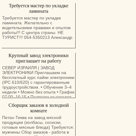
+972-55-507-4236 Свяжитесь с
Возможно трудоустройство с
нами
Требуется мастер по укладке
рабочей визой. 0537444454
ламината
Требуется мастер по укладке
ламината. Желательно с
водительскими правами и опытом
работы!!! С центра страны. НЕ
ТУРИСТ!!! 054-5350213 Александр.
Крупный завод электроники
приглашает на работу
СЕВЕР ИЗРАИЛЯ | ЗАВОД
ЭЛЕКТРОНИКИ Приглашаем на
бесплатный курс пайки электроники
(IPC 610/620) с гарантированным
трудоустройством. • Обучение 3–4
недели • Можно без опыта • График
07:00–16:15 • Подвозки из городов
севера • Субсидированное питание
Сборщик заказов в холодной
• Современное производство с
комнате
кондиционерами • Подходит как
«Авода Меудефет» Также
Петах-Тиква на завод мясной
требуются специалисты по пайке с
продукции (колбасы, сосиски,
опытом. Тел.: 054-732-1878
готовые мясные блюда) Требуются:
мужчины Сбор заказов - работа в