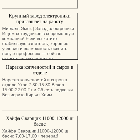
Крупный завод электроники
приглашает на работу
Мигдаль-Эмек | Завод электроники
Ищем сотрудников в современную
компанию! Если вы хотите
стабильную занятость, хорошие
условия и возможность освоить
новую профессию — сейчас
открыто сразу несколько
направлений. Дневная смена
Нарезка копченостей и сыров в
(07:00–16:15 + дополнительные
отделе
часы до 19:00): • Курс кабельной
сборки (обучение за счёт компании)
Нарезка копченостей и сыров в
• Паяльщицы • Сборщики
отделе Утро 7:30-15:30 Вечер
электроники (с опытом) •
15:00-22:00 Пт и Сб есть подвозки
Интеграторы • Иш Хомер (цеховая
Без иврита Кирьят Хаим
логистика) • Инспекторы по
качеству пайки • Операторы
погрузчика Сменный график
(неделя утро / неделя ночь): •
Хайфа Сварщик 11000-12000 ш
Тестировщики продукции •
Операторы линии SMT • Работники
басис
склада Компания предлагает: •
Хайфа Сварщик 11000-12000 ш
Развозку из большинства городов
басис 7,00-17,00+ перераб
севера • Обучение и возможности