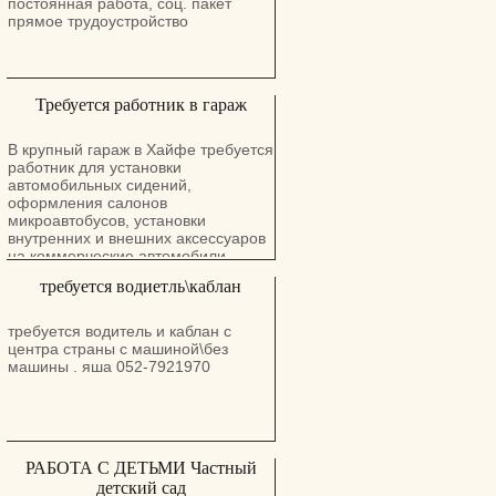
постоянная работа, соц. пакет
для профессионального роста •
прямое трудоустройство
Современное производство и
комфортные условия • Дружный
коллектив и стабильную занятость
Требуется работник в гараж
В крупный гараж в Хайфе требуется
работник для установки
автомобильных сидений,
оформления салонов
микроавтобусов, установки
внутренних и внешних аксессуаров
на коммерческие автомобили .
Преимущество для имеющих опыт
требуется водиетль\каблан
и базовые столярно-слесарные
знания. Cот. : 054-4880350, Давид.
Офис: 04-8557387
требуется водитель и каблан с
центра страны с машиной\без
машины . яша 052-7921970
РАБОТА С ДЕТЬМИ Частный
детский сад