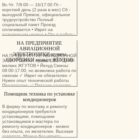
Вс-Чт: 7/8:00 — 16/17:00 Пт -
короткий день (2 раза в мес) Сб -
выходной Прямое, официальное
трудоустройство Полный
социальный пакет Проезд
оплачивается • Иврит на
разговорном уровне • Опыт работы
с детьми - преимущество •
НА ПРЕДПРИЯТИЕ
Ответственность, пунктуальность,
АВИАЦИОННОЙ
доброта Организация и проведение
ЭЛЕКТРОНИКИ нужны
образовательной и воспитательной
НА ПРЕДПРИЯТИЕ АВИАЦИОННОЙ
деятельности с детьми,
СБОРЩИКИ мелких ЖГУТОВ
ЭЛЕКТРОНИКИ нужны СБОРЩИКИ
обеспечение их безопасности и
мелких ЖГУТОВ • Йехуд Смены:
благополучия в течение дня,
08:00-17:00, но возможна работа по
поддержание порядка и
сменам ✓ Иврит не обязателен ✓
комфортной атмосферы в группе,
Нужен опыт технической работы
планирование и проведение игр и
Предлагаем: ✅ Питание качества
развивающих занятий, участие в
ресторана ✅ Подарки к праздникам
Помощник техника по установке
организации питания. Детки от 3-6
✅ Уик-энды и экскурсии ✅ Весь
месяцев до подготовительной
кондиционеров
спектр социальных условия ✅
группы. Хайфа, Нешер, Моцкин
Прямое трудоустройство ✅
В фирму по монтажу и ремонту
Прямое трудоустройство, без
кондиционеров требуются
Компенсация проезда или бензина
посредников!
установщики, помощники
из Йехуд, Петах Тиква, Рамат Ган,
установщиков и мастера по
Холон, Рамле, Лод, Ашдод, Кирят
ремонту кондиционеров - можно
Оно и другие
без опыта, но желателен. Высокая
••••••••••••••••••••••••••••••••••••••• ☎️
зарплата. Можно без иврита.