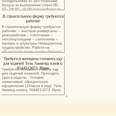
холодильниках 41 ш/ч +хорошие
бонусы за выполнение плана ВС -
ЧТ: 7/8:00 - 16:00 (переработки по
желанию ) Выдают спец. одежду
В строительную фирму требуются
Есть питание Документы любые
рабочие
Важно читать заказы на иврите
В строительную фирму требуются
рабочие: – мастера-универсалы –
разнорабочие – плиточники –
гипсокартонщики – сантехники –
маляры и штукатуры Немедленное
трудоустройство. Работа на
объектах по всему центру Израиля.
Подходящим - хорошие условия.
Требуется женщина готовить еду
Звоните: 050-8556080
для ходячей Тель Авив\яд илиягу.
0544512073 .Ирен
Требуется женщина готовить еду
для ходячей пожилой. Приходить
1раз в неделю . Условия
заманчивые: официальное
оформление (13часов в нед)..Тель
Авив\яд илиягу. 0544512073 .Ирен
;