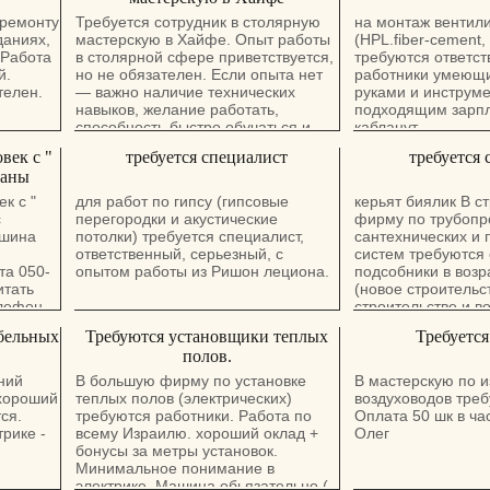
 ремонту
Требуется сотрудник в столярную
на монтаж вентил
даниях,
мастерскую в Хайфе. Опыт работы
(HPL.fiber-cement,
 Работа
в столярной сфере приветствуется,
требуются ответс
й.
но не обязателен. Если опыта нет
работники умеющи
телен.
— важно наличие технических
руками и инструм
навыков, желание работать,
подходящим зарпл
способность быстро обучаться и
кабланут
ответственный подход к делу.
век с "
требуется специалист
требуется 
Обязанности и условия работы
раны
обсуждаются индивидуально. Все
подробности по телефону
к с "
для работ по гипсу (гипсовые
керьят биялик В с
0503014564 - Владимир.
с
перегородки и акустические
фирму по трубопр
ашина
потолки) требуется специалист,
сантехнических и
ответственный, серьезный, с
систем требуются
та 050-
опытом работы из Ришон лециона.
подсобники в возра
итать
(новое строительс
елефон
строительстве и в
права желательно
бельных
Требуются установщики теплых
Требуется
не обезательно .п
полов.
стране минимум 3
работы с 7.00 до 1
ний
В большую фирму по установке
В мастерскую по 
воскресенья по че
 хороший
теплых полов (электрических)
воздуховодов треб
включительно. на
ся.
требуются работники. Работа по
Оплата 50 шк в ча
40-55шек. в час Р
трике -
всему Израилю. хороший оклад +
Олег
Вова 0526387045
бонусы за метры установок.
Минимальное понимание в
электрике. Машина обьязательно (