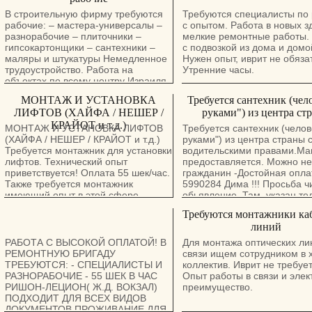
В строительную фирму требуются
Требуются специалисты по
рабочие: – мастера-универсалы –
с опытом. Работа в новых з
разнорабочие – плиточники –
мелкие ремонтные работы.
гипсокартонщики – сантехники –
с подвозкой из дома и домо
маляры и штукатуры Немедленное
Нужен опыт, иврит не обяза
трудоустройство. Работа на
Утренние часы.
объектах по всему центру Израиля.
Подходящим - хорошие условия.
МОНТАЖ И УСТАНОВКА
Требуется сантехник (чело
Звоните: 050-8556080
ЛИФТОВ (ХАЙФА / НЕШЕР /
руками") из центра ст
КРАЙОТ и т.д.)
МОНТАЖ И УСТАНОВКА ЛИФТОВ
Требуется сантехник (челове
(ХАЙФА / НЕШЕР / КРАЙОТ и т.д.)
руками") из центра страны 
Требуется монтажник для установки
водительскими правами.М
лифтов. Технический опыт
предоставляется. Можно не
приветствуется! Оплата 55 шек/час.
гражданин -Достойная опла
Также требуется монтажник
5990284 Дима !!! Просьба ч
имеющий опыт в этой сфере,
обьявление. Там. указан т
гарантированны достойные
!!!!
Требуются монтажники ка
заработная плата и условия.
линий
Подробности по телефону или
писать в вотсап/телеграм.
РАБОТА С ВЫСОКОЙ ОПЛАТОЙ! В
Для монтажа оптических ли
РЕМОНТНУЮ БРИГАДУ
связи ищем сотрудником в
ТРЕБУЮТСЯ: - СПЕЦИАЛИСТЫ И
коллектив. Иврит не требует
РАЗНОРАБОЧИЕ - 55 ШЕК В ЧАС
Опыт работы в связи и элек
РИШОН-ЛЕЦИОН( Ж.Д. ВОКЗАЛ)
преимущество.
ПОДХОДИТ ДЛЯ ВСЕХ ВИДОВ
ДОКУМЕНТОВ ПРОЖИВАНИЕ ДЛЯ