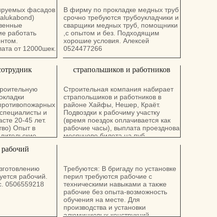
ируемых фасадов
В фирму по прокладке медных труб
 alukabond)
срочно требуются трубоукладчики и
твенные
сварщики медных труб, помощники
е работать
,с опытом и без. Подходящим
ентом.
хорошие условия. Алексей
ата от 12000шек.
0524477266
сотрудник
страпольшиков и работников
троительную
Строительная компания набирает
окладки
страпольшиков и работников в
 противопожарных
районе Хайфы, Нешер, Краёт.
 специалисты и
Подвоздки к рабочиму участку
сте 20-45 лет.
(время поездок оплачивается как
тво) Опыт в
рабочие часы), выплата проезднова
одительские
месячново билета на пуб.
 Знание иврита
транспорте, выплата обеденных (53
 рабочий
ребывание в
шек. в день), премии (500-2500
 года. Часы
шек. в месяц), оплата сверхурочных
6.00, с
по закону. Пять рабочих дней в
изготовлению
Требуются: В бригаду по установке
тверг
неделю, иногда работа в пятницу
уется рабочий.
перил требуются рабочие с
чальная зарплата
(оплата как сверхурочные часы с
с. 0506559218
техническими навыками а также
ома 0543510378
первой минуты). Если работа
рабочие без опыта-возможность
отменяется по любой причине
обучения на месте. Для
(погода, военные действие и т.д.) -
производства и установки
автоматическая оплата в размере
алюминиевых конструкций.