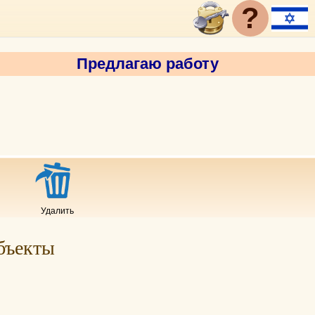
?
Предлагаю работу
Удалить
бъекты