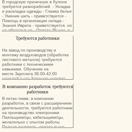
В городскую прачечную в Хулоне
требуется разнорабочий. - Укладка
и раскладка одежды - Глажка белья
- Умение шить - приветствуется -
Помощь в организации склада -
Знания Иврита - приветствуется, но
не обязательно - Оплата 39 шек. в
час Часы работы: с 7:30 до 17:00 , 5
Требуются работники
- ть дней в неделю (без пятниц и
суббот). Подходит для мужчин /
женщин, соискателей 50+.
На завод по производству и
Подходит также для беженцев из
монтажу воздуховодов (обработка
Украины! Трудоустройство на
листового металла) требуются
прямую, без посредников.
работники с техническими
Семейная атмосфера,
навыками. Обучение на
уважительное отношение.
месте.Зарплата 38.00-42.00
шекелей в час.Хорошие условия
подходящим.
В компанию разработок требуются
работники
В петах-тикве, в компанию
разработок, в связи с расширением
деятельности, требуются работники
на производство электроники.
Паяльщики/цы, кабельщики/цы,
желательно с опытом работы.
Полная занятость, оплата выше
минимума, стандартный соц.пакет.