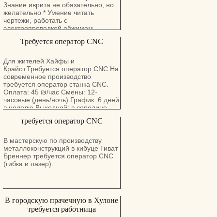
Знание иврита не обязательно, но
желательно * Умение читать
чертежи, работать с
электропроводкой обжимом
контактов, зачисткой проводов,
Требуется оператор CNC
пайкой - желательно, но не
обязательно * Работа постоянная 5
дней в неделю * Работа в Ришон
Для жителей Хайфы и
Леционе недалеко от
Крайот.Требуется оператор CNC На
железнодорожной станции Дружный
современное производство
коллектив, приятная атмосфера
требуется оператор станка CNC.
много русскоговорящих *
Оплата: 45 ₪/час Смены: 12-
Дополнительная информация по
часовые (день/ночь) График: 6 дней
телефону 052–8320913 Лера *
в неделю Выходной: в середине
Резюме (если есть) отправлять на
недели Локация: Кирьят-Ям
требуется оператор CNC
адрес accounting@avdor.com
Требования: — технические навыки
— иврит не обязателен Стабильная
работа на современном
В мастерскую по производству
производстве, хорошие условия.
металлоконструкций в кибуце Гиват
Бреннер требуется оператор CNC
(гибка и лазер).
В городскую прачечную в Хулоне
требуется работница