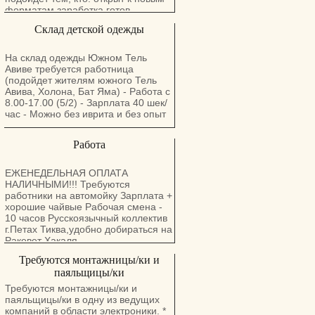
форматам заработка готов
обучаться хочет иметь гибкий
Склад детской одежды
график Опыт не обязателен.
Формат: удалённо, частичная
занятость. Если откликается пишите
На склад одежды Южном Тель
WhatsApp
Авиве требуется работница
(подойдет жителям южного Тель
Авива, Холона, Бат Яма) - Работа с
8.00-17.00 (5/2) - Зарплата 40 шек/
час - Можно без иврита и без опыт
Работа
ЕЖЕНЕДЕЛЬНАЯ ОПЛАТА
НАЛИЧНЫМИ!!! Требуются
работники на автомойку Зарплата +
хорошие чайвые Рабочая смена -
10 часов Русскоязычный коллектив
г.Петах Тиква,удобно добираться на
Ракевет Хакаля
Требуются монтажницы/ки и
паяльщицы/ки
Требуются монтажницы/ки и
паяльщицы/ки в одну из ведущих
компаний в области электроники. *