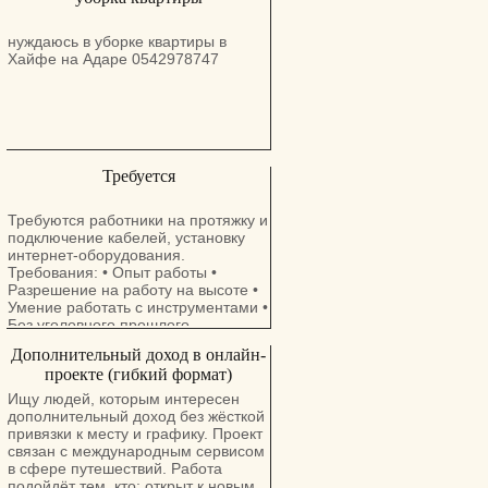
нуждаюсь в уборке квартиры в
Хайфе на Адаре 0542978747
Требуется
Требуются работники на протяжку и
подключение кабелей, установку
интернет-оборудования.
Требования: • Опыт работы •
Разрешение на работу на высоте •
Умение работать с инструментами •
Без уголовного прошлого
Желательно проживание в центре
Дополнительный доход в онлайн-
страны: Ришон-ле-Цион, Бат-Ям,
проекте (гибкий формат)
Холон. Зарплата договорная, в
зависимости от опыта работы.
Ищу людей, которым интересен
Телефон: 058-704-1554
дополнительный доход без жёсткой
привязки к месту и графику. Проект
связан с международным сервисом
в сфере путешествий. Работа
подойдёт тем, кто: открыт к новым