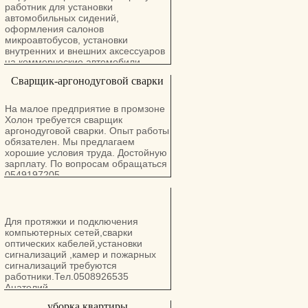
работник для установки
автомобильных сидений,
оформления салонов
микроавтобусов, установки
внутренних и внешних аксессуаров
на коммерческие автомобили .
Преимущество для имеющих опыт
Сварщик-аргонодуговой сварки
и базовые столярно-слесарные
знания. Cот. : 054-4880350, Давид.
Офис: 04-8557387
На малое предприятие в промзоне
Холон требуется сварщик
аргонодуговой сварки. Опыт работы
обязателен. Мы предлагаем
хорошие условия труда. Достойную
зарплату. По вопросам обращаться
0549197205
Для протяжки и подключения
компьютерных сетей,сварки
оптических кабелей,установки
сигнализаций ,камер и пожарных
сигнализаций требуются
работники.Тел.0508926535
Анатолий
уборка квартиры