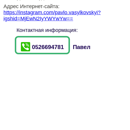
Адрес Интернет-сайта:
https://instagram.com/pavlo.vasylkovskyi?
igshid=MjEwN2IyYWYwYw==
Контактная информация:
0526694781
Павел