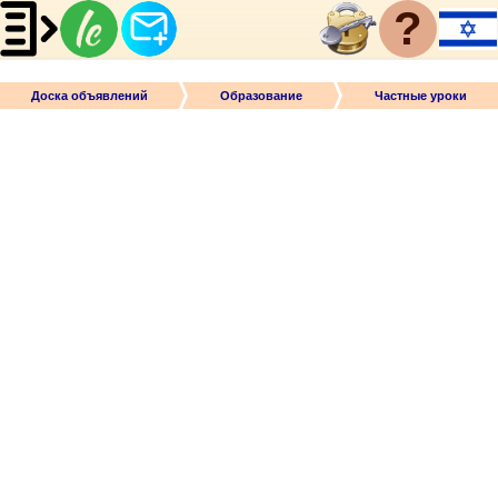
?
Доска объявлений
Образование
Частные уроки