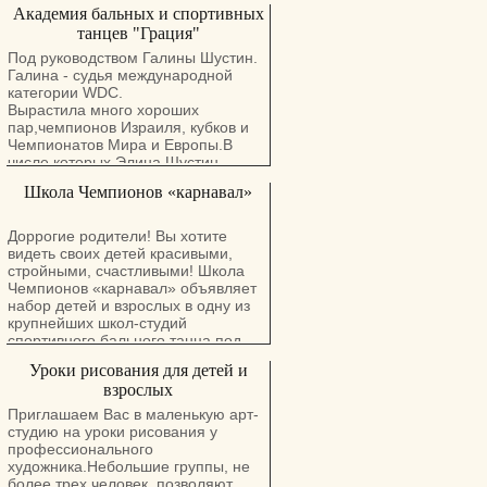
Академия бальных и спортивных
чувствовать музыку и характер
танца.
танцев "Грация"
Воспитанники клуба участвуют в
Под руководством Галины Шустин.
чемпионатах бального танца как в
Галина - судья международной
Израиле, так и за рубежом.
категории WDC.
Вырастила много хороших
пар,чемпионов Израиля, кубков и
Чемпионатов Мира и Европы.В
числе которых Элина Шустин,
принимавшая участие в
Школа Чемпионов «карнавал»
телевизионном шоу "Танцы со
звездами".
Доррогие родители! Вы хотите
Преподавательский стаж работы 29
видеть своих детей красивыми,
лет.
стройными, счастливыми! Школа
Организатор Чемпионата Европа
Чемпионов «карнавал» объявляет
IDSA 2012 (Израиль, Ашдод)
набор детей и взрослых в одну из
Организатор Чемпионата Мира
крупнейших школ-студий
2013 (Израиль, Ашдод)
спортивного бального танца под
Воспитатель нескольких поколений.
руководством 3-х кратных
Уроки рисования для детей и
Повзрослевшие ученики приводят
Чемпионов Израиля среди
на занятия своих детей.
взрослых
профессионалов, судей
Из спортивно-танцевальной секции
Международной категории,
Приглашаем Вас в маленькую арт-
"Грация" выходят гармонично
организаторов Чемпионатов Мира и
студию на уроки рисования у
развитые, целеустремленные,
Израиля Т А Т Ь Я Н Ы И А Н А Т О
профессионального
трудолюбивые, полезные для
Л И Я ТРИЛИССКИХ Воспитанники
художника.Небольшие группы, не
общества личности.
школы – победители Чемпионатов
более трех человек, позволяют