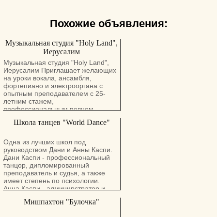
Похожие объявления:
Музыкальная студия "Holy Land",
Иерусалим
Музыкальная студия "Holy Land",
Иерусалим Приглашает желающих
на уроки вокала, ансамбля,
фортепиано и электрооргана с
опытным преподавателем с 25-
летним стажем,
профессиональным певцом,
дирижёром, лауреатом
Школа танцев "World Dance"
международных конкурсов.
Подготовка к сольным
выступлениям, концертам,
Одна из лучших школ под
конкурсам и международным
руководством Дани и Анны Каспи.
фестивалям! Уроки доступны в
Дани Каспи - профессиональный
Zoom! Первое занятие 30 минут
танцор, дипломированный
бесплатно! Без возрастных
преподаватель и судья, а также
ограничений! Подробнее по
имеет степень по психологии.
телефону: 054-304-1738
Анна Каспи - админирстратор и
дизайнер костюмов для
Мишпахтон "Булочка"
выступлений и соревнований.