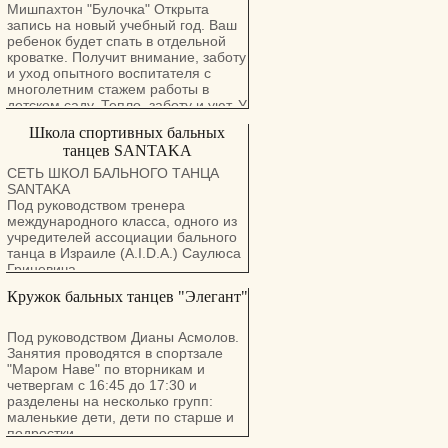
Мишпахтон "Булочка" Открыта
запись на новый учебный год. Ваш
ребенок будет спать в отдельной
кроватке. Получит внимание, заботу
и уход опытного воспитателя с
многолетним стажем работы в
детском саду. Тепло, заботу и уют, У
нас всем детям радают. Домашние
Школа спортивных бальных
условия, Занятия для здоровья.
танцев SANTAKA
Вкусное питание, Забота,
воспитание, Книжки, музыка,
СЕТЬ ШКОЛ БАЛЬНОГО ТАНЦА
игрушки, Настоящие зверушки.
SANTAKA
Ждём Вас и Вашего малыша, по
Под руководством тренера
адресу: г. Холон, центр ул. Эрцог.
международного класса, одного из
тел. 054-635-1067 Ирина.
учредителей ассоциации бального
танца в Израиле (A.I.D.A.) Саулюса
Гриневича.
Кружок бальных танцев "Элегант"
Постановка свадебного танца.
Жениха и невесты.
Постановка танца.
Под руководством Дианы Асмолов.
На бар-мицвы и бат-мицвы.
Занятия проводятся в спортзале
Выступление профессиональных.
"Маром Наве" по вторникам и
Пар на торжествах.
четвергам с 16:45 до 17:30 и
разделены на несколько групп:
Педагоги студии уделяют внимание
маленькие дети, дети по старше и
не только осваиванию техники
подростки.
движений, но и учат танцоров