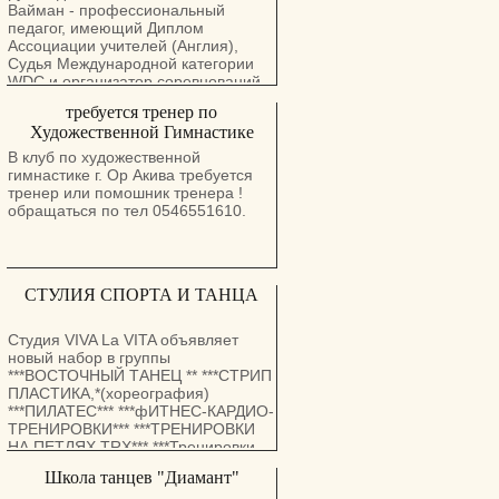
Европейские танцы - вальс, танго,
Вайман - профессиональный
медленный фокстрот и квикстеп.
педагог, имеющий Диплом
Латиноамериканские танцы -
Ассоциации учителей (Англия),
самба, ча-ча-ча, румба, пасодобль
Судья Международной категории
и джайв.
WDC и организатор соревнований,
в том числе и международных.
требуется тренер по
Школа существует с 1990 года.
Художественной Гимнастике
Среди ее выпусников есть
чемпионы и участники передач
В клуб по художественной
"Танцуем со звездами" и
гимнастике г. Ор Акива требуется
"Рожденный для танца".
тренер или помошник тренера !
Уроки проходят в
обращаться по тел 0546551610.
профессиональном балетном зале
с качественным оборудованием.
Занятия разделены на три группы:
Дети, подростки и взрослые.
CТУЛИЯ СПОРТА И ТАНЦА
Студия VIVA La VITA объявляет
новый набор в группы
***ВОСТОЧНЫЙ ТАНЕЦ ** ***СТРИП
ПЛАСТИКА,*(хореография)
***ПИЛАТЕС*** ***фИТНЕС-КАРДИО-
ТРЕНИРОВКИ*** ***ТРЕНИРОВКИ
НА ПЕТЛЯХ TRX*** ***Тренировки
на мяче BOSU*** **ГИМНАСТИКА
Школа танцев "Диамант"
для старшего поколения*** 1-