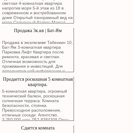
R407C Refrigerant Gas Suitable for:
₪ в месяц. При необходимости
светлая 4-комнатная квартира
новым владельцам можем оставить
напротив моря 5-й этаж из 18 в
тумбочку, кровать с прикроватными
современном и востребованном
тумбочками. Освобождение
доме Открытый панорамный вид на
квартиры — по договоренности, не
море Солнечный балкон Мамад
ранее 1 января 2027 года.
Парковка Кладовая Красивая
Продажа 3к.кв | Бат-Ям
квартира с полноценным фасадом
с видом на море и особенными
атмосферными закатами с балкона
Продажа в эксклюзиве Табенкин 10,
Маркетинговая цена: 3,780,000
Бат-Ям 3-комнатная квартира
шекелей
Парковка Лифт Квартира после
ремонта, красивая и светлая.
Отличная возможность для
проживания и инвестиций. Для
дополнительной информации и
записи на просмотр свяжитесь с
Продается роскошная 5 комнатная
нами.
квартира.
5-комнатная квартира, огромный
технический балкон, роскошная
солнечная терраса. Комната
безопасности, стоянка.
Превосходное расположение,
отличные соседи. Агентство.
3,250,000 шек. 052-8384308 Орен.
Сдается комната