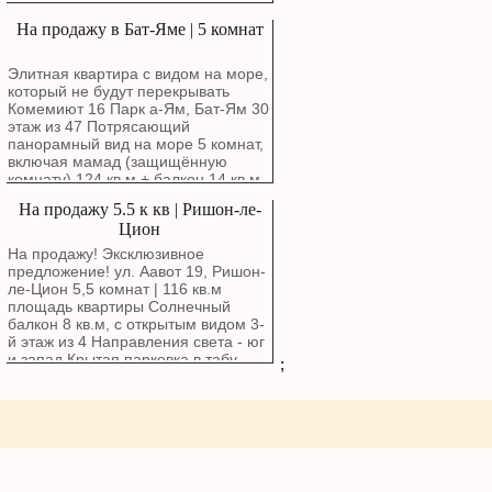
бутиковом здании. Удобный этаж: 3-
Ашдоде возле моря для
На продажу в Бат-Яме | 5 комнат
й этаж из 4-х. Светлая сторона:
строительства частного дома.
Окна выходят на юго-запад,
обеспечивая обилие естественного
Элитная квартира с видом на море,
света. Лифт. Солнечный балкон —
который не будут перекрывать
идеальное место для утреннего
Комемиют 16 Парк а-Ям, Бат-Ям 30
кофе. Родительская спальня с
этаж из 47 Потрясающий
собственным туалетом и душем.
панорамный вид на море 5 комнат,
Комната безопасности (мамад).
включая мамад (защищённую
Частная парковка. Всего один сосед
комнату) 124 кв.м + балкон 14 кв.м
на этаже.
Дизайнерская кухня Два
На продажу 5.5 к кв | Ришон-ле-
парковочных места + кладовая
Цион
Квартира с дорогим ремонтом,
очень красивая 055-9777778
На продажу! Эксклюзивное
Сергей Резников
предложение! ул. Аавот 19, Ришон-
ле-Цион 5,5 комнат | 116 кв.м
площадь квартиры Солнечный
балкон 8 кв.м, с открытым видом 3-
й этаж из 4 Направления света - юг
и запад Крытая парковка в табу
;
Комната безопасности (мамад)
Здание - бутик Маркетинговая цена:
2,780,000 ₪ Подробнее: Сергей
Резников 055-9777778