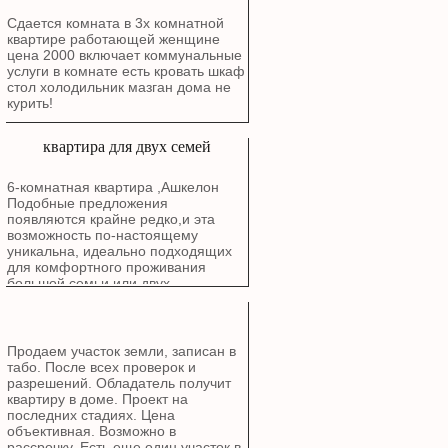
Сдается комната в 3х комнатной
квартире работающей женщине
цена 2000 включает коммунальные
услуги в комнате есть кровать шкаф
стол холодильник мазган дома не
курить!
квартира для двух семей
6-комнатная квартира ,Ашкелон
Подобные предложения
появляются крайне редко,и эта
возможность по-настоящему
уникальна, идеально подходящих
для комфортного проживания
большой семьи или двух
поколений. Расположена в районе
Голда, Рядом с природой: В пешей
доступности от живописного озера
и Эко-парка. Все рядом: Школы,
Продаем участок земли, записан в
детские сады.Особенности
табо. После всех проверок и
квартиры: Квартира общей
разрешений. Обладатель получит
площадью 6 комнат (планировка: 2
квартиру в доме. Проект на
комнаты + 4 комнаты)
последних стадиях. Цена
спроектирована для максимального
объективная. Возможно в
комфорта и уюта. Расположена в
рассрочку. Есть еще один участок в