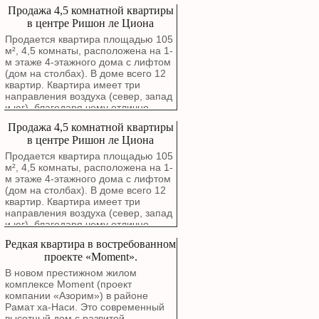
проветривается. Окна гостиной
Продажа 4,5 комнатной квартиры
выходят на зеленый сквер. В
в центре Ришон ле Циона
квартире выполнен капитальный
ремонт с полной заменой
Продается квартира площадью 105
электропроводки, водопроводных и
м², 4,5 комнаты, расположена на 1-
канализационных труб. Стены были
м этаже 4-этажного дома с лифтом
заново отремонтированы около
(дом на столбах). В доме всего 12
года назад. Можно въезжать без
квартир. Квартира имеет три
дополнительных вложений.
направления воздуха (север, запад
Планировка включает просторную
и юг), благодаря чему отлично
гостиную, современную кухню в
проветривается. Окна гостиной
Продажа 4,5 комнатной квартиры
отличном состоянии с фасадами
выходят на зеленый сквер. В
МДФ, четыре спальни, одна из
в центре Ришон ле Циона
квартире выполнен капитальный
которых после ремонта стала
ремонт с полной заменой
Продается квартира площадью 105
полноценным кабинетом или
электропроводки, водопроводных и
м², 4,5 комнаты, расположена на 1-
детской комнатой площадью около
канализационных труб. Стены были
м этаже 4-этажного дома с лифтом
9 м². В каждой комнате установлен
заново отремонтированы около
(дом на столбах). В доме всего 12
отдельный кондиционер. В
года назад. Можно въезжать без
квартир. Квартира имеет три
квартире два полноценных санузла.
дополнительных вложений.
направления воздуха (север, запад
Каждый оборудован душевой
Планировка включает просторную
и юг), благодаря чему отлично
кабиной, унитазом и раковиной.
гостиную, современную кухню в
проветривается. Окна гостиной
Дополнительные преимущества: •
Редкая квартира в востребованном
отличном состоянии с фасадами
выходят на зеленый сквер. В
закрепленная парковка,
МДФ, четыре спальни, одна из
проекте «Moment».
квартире выполнен капитальный
зарегистрированная в Табу; •
которых после ремонта стала
ремонт с полной заменой
В новом престижном жилом
кладовая рядом с кухней; •
полноценным кабинетом или
электропроводки, водопроводных и
комплексе Moment (проект
технический балкон для стиральной
детской комнатой площадью около
канализационных труб. Стены были
компании «Азорим») в районе
машины и дополнительного шкафа;
9 м². В каждой комнате установлен
заново отремонтированы около
Рамат ха-Наси. Это современный
• просторная антресоль по всей
отдельный кондиционер. В
года назад. Можно въезжать без
высотный дом с развитой