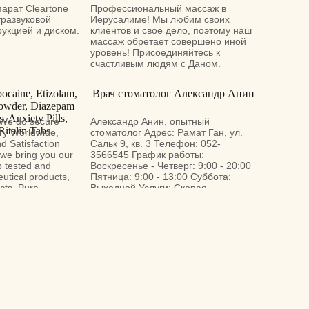
арат Cleartone
Профессиональный массаж в
тразвуковой
Иерусалиме! Мы любим своих
укцией и диском.
клиентов и своё дело, поэтому наш
массаж обретает совершено иной
уровень! Присоединяйтесь к
счастливым людям с Даном.
ocaine, Etizolam,
Врач стоматолог Александр Анин
owder, Diazepam
 Anxiety Pills,
 We do secure
Александр Анин, опытный
Ritalin Tabs
ry Worldwide,
стоматолог Адрес: Рамат Ган, ул.
d Satisfaction
Сальк 9, кв. 3 Телефон: 052-
we bring you our
3566545 График работы:
b tested and
Воскресенье - Четверг: 9:00 - 20:00
tical products,
Пятница: 9:00 - 13:00 Суббота:
cts, Pure
Выходной Услуги: Скорая
cals and Weed.
неотложная стоматологическая
needed to order
помощь: зубная боль, лечение
: +1 548-509-7984
каналов. Хирургия: Удаление зубов,
mp Email:
включая зубы мудрости (верхние и
gmail.com Buy
нижние) Хирургическое лечение
d Arthritis Meds,
периостита (флюс, припухлость
 K2 Spice, Paper,
челюсти/щеки) Лечение зубов:
HB, JBL Restoril
Композитные пломбы (подбор
Quality Peptides
цвета) Косметическое
 Price |
восстановление малых и больших