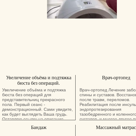
Увеличение объёма и подтяжка
Врач-ортопед
бюста без операций.
Увеличение объёма и подтяжка
Врач-ортопед Лечение заб
бюста без операций для
спины и суставов. Восстан
представительниц прекрасного
после травм, переломов.
пола. Первый сеанс -
Реабилитация после инсуль
демонстрационный. Сами увидите,
эндопротезирования
как будет выглядеть Ваша грудь.
тазобедренного и коленног
Оставляю ссылку на описание
суставов, и многое другое 
процедур и стоимость.
врач с большим опытом раб
Бандаж
Массажный матрас
травматологии и ортопедии
Методы лечения-лечебный