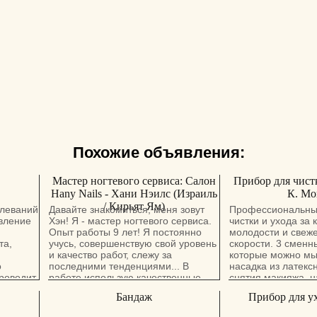
Похожие объявления:
Мастер ногтевого сервиса: Салон
Прибор для чистк
Hany Nails - Хани Нэилс (Израиль
К. М
/ Кирьят Ям)
олеваний
Давайте знакомиться, меня зовут
Профессиональны
овление
Хэн! Я - мастер ногтевого сервиса.
чистки и ухода за 
Опыт работы 9 лет! Я постоянно
молодости и свеже
та,
учусь, совершенствую свой уровень
скорости. 3 сменн
и качество работ, слежу за
которые можно мы
о
последними тенденциями... В
насадка из латекс
проводит
работе использую качественные
снятия макияжа, н
оты в
материалы. Палитра гель-лаков
глубокой очистки 
Бандаж
Прибор для ух
.
насчитывает более 200 цветов! Я
насадка-щетка дл
 массаж
работаю во многих "ручных"
уборки.