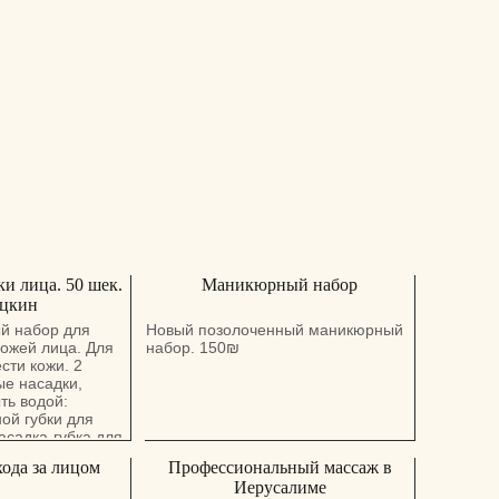
и лица. 50 шек.
Маникюрный набор
оцкин
й набор для
Новый позолоченный маникюрный
кожей лица. Для
набор. 150₪
сти кожи. 2
ые насадки,
ть водой:
ной губки для
асадка-губка для
и питания
ода за лицом
Профессиональный массаж в
я бережной
Иерусалиме