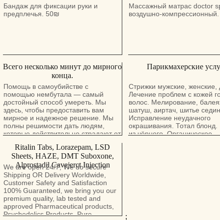
, мануальная терапия,
Бандаж для фиксации руки и
Массажный матрас doctor s
физиотерапия ( ультразвук,
предплечья. 50₪
воздушно-компрессионный.
электрофорез, квантовая т
парафин), медикаментозно
лечение. Возможен выезд н
Консультация бесплатно. Те
0546605797
Всего несколько минут до мирного
Парикмахерские усл
конца.
Помощь в самоубийстве с
Стрижки мужские, женские, 
помощью нембутала — самый
Лечение проблем с кожей г
достойный способ умереть. Мы
волос. Мелирование, балея
здесь, чтобы предоставить вам
шатуш, аиртач, шитье седи
мирное и надежное решение. Мы
Исправление неудачного
полны решимости дать людям,
окрашивания. Тотал блонд.
которые действительно страдают от
из чёрного. Органическое
боли, настоящую надежду и
выпрямление волос,
Ritalin Tabs, Lorazepam, LSD
длительный и мирный покой. У нас
реконструкция. Лёгкие укла
Sheets, HAZE, DMT Suboxone,
есть порошок нембутала, нембутал,
Вечерние и свадебные прич
Alprostadil Cavejerct Injection
инъекции перорального раствора и
תספורות לגברים, נשים, ילדים.
We are open 24/7, We do secure
таблетки нембутала. Тесты
גיה . צבע: גוונים, פשעם, בליאז׳
Shipping OR Delivery Worldwide,
показали, что после того, как
שיער אורגנית, שחזור. סטיילינג
Customer Safety and Satisfaction
человек принимает смертельную
100% Guaranteed, we bring you our
дозу нембутала, требуется всего
premium quality, lab tested and
двадцать минут, чтобы достичь
approved Pharmaceutical products,
мирного конца. Это проверенный и
Psychedelics Products, Pure
;