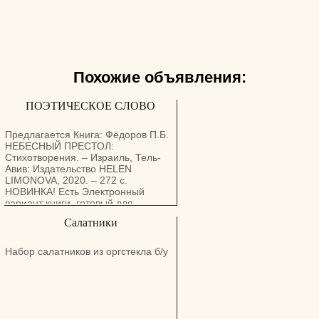
Похожие объявления:
ПОЭТИЧЕСКОЕ СЛОВО
Предлагается Книга: Фёдоров П.Б.
НЕБЕСНЫЙ ПРЕСТОЛ:
Стихотворения. – Израиль, Тель-
Авив: Издательство HELEN
LIMONOVA, 2020. – 272 с.
НОВИНКА! Есть Электронный
вариант книги, готовый для
скачивания, и печатная версия
Салатники
книги. Для заказа книги
обращайтесь по e-mail:
pavelfedorovisrael@yahoo.com
Набор салатников из оргстекла б/у