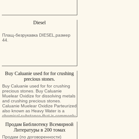
Diesel
Плащ-безрукавка DIESEL,размер
44.
Buy Caluanie used for for crushing
precious stones.
Buy Caluanie used for for crushing
precious stones. Buy Caluanie
Muelear Oxidize for dissolving metals
and crushing precious stones.
Caluanie Muelear Oxidize Parteurized
also known as Heavy Water is a
chemical substance that is commonly
used for crushing and processing
Продам Библиотеку Всемирной
precious metals and semiprecious
Литературы в 200 томах
stones. It is frequently used in the
chemical industry for crushing metals,
Продам (по договоренности)