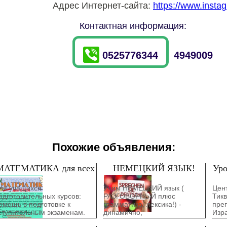
Адрес Интернет-сайта:
https://www.insta
Контактная информация:
0525776344
4949009
Похожие объявления:
МАТЕМАТИКА для всех
НЕМЕЦКИЙ ЯЗЫК!
Уро
ля учащихся
Учим НЕМЕЦКИЙ язык (
Цент
одготовительных курсов:
РАЗГОВОРНЫЙ плюс
Тик
омощь в подготовке к
грамматика, лексика!) -
преп
ступительным экзаменам.
динамично,
Изра
ля студентов: помощь в
профессионально и нескучно.
быст