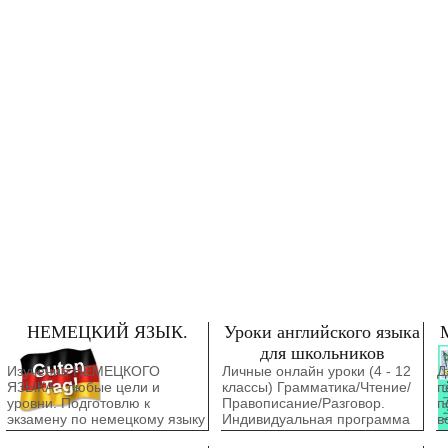
НЕМЕЦКИЙ ЯЗЫК.
Уроки английского языка
для школьников
Изучение НЕМЕЦКОГО
Личные онлайн уроки (4 - 12
Д
ЯЗЫКА - любые цели и
классы) Грамматика/Чтение/
п
уровни. Подготовлю к
Правописание/Разговор.
п
экзамену по немецкому языку
Индивидуальная программа
в
( с нуля!) на уровень А1- А2
обучения для каждого
Д