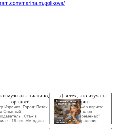
gram.com/marina.m.golikova/
ки музыки - пианино,
Для тех, кто изучать
органит.
иврит
р Израиля, Город: Петах
Онлайн-тренажёр иврита:
ва Опытный
спряжение глаголов
одаватель . Стаж в
Путаетесь во временах?
иле - 15 лет. Методика
Тренируйте спряжение
рого обучения.
быстро и понятно. Все