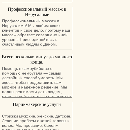
Профессиональный массаж в
Иерусалиме
Профессиональный массаж в
Иерусалиме! Мы любим своих
клиентов и своё дело, поэтому наш
массаж обретает совершено иной
уровень! Присоединяйтесь к
счастливым людям с Даном.
Всего несколько минут до мирного
конца.
Помощь в самоубийстве с
помощью нембутала — самый
достойный способ умереть. Мы
здесь, чтобы предоставить вам
мирное и надежное решение. Мы
полны решимости дать людям,
которые действительно страдают от
боли, настоящую надежду и
Парикмахерские услуги
длительный и мирный покой. У нас
есть порошок нембутала, нембутал,
инъекции перорального раствора и
Стрижки мужские, женские, детские.
таблетки нембутала. Тесты
Лечение проблем с кожей головы и
показали, что после того, как
волос. Мелирование, балеяж,
человек принимает смертельную