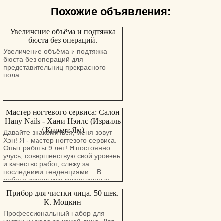
Похожие объявления:
Увеличение объёма и подтяжка
бюста без операций.
Увеличение объёма и подтяжка
бюста без операций для
представительниц прекрасного
пола.
Мастер ногтевого сервиса: Салон
Hany Nails - Хани Нэилс (Израиль
/ Кирьят Ям)
Давайте знакомиться, меня зовут
Хэн! Я - мастер ногтевого сервиса.
Опыт работы 9 лет! Я постоянно
учусь, совершенствую свой уровень
и качество работ, слежу за
последними тенденциями... В
работе использую качественные
материалы. Палитра гель-лаков
Прибор для чистки лица. 50 шек.
насчитывает более 200 цветов! Я
К. Моцкин
работаю во многих "ручных"
техниках: рисую, инкрустирую ногти
Профессиональный набор для
стразами и декоративными