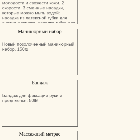
элементами, и т.д. В арсенале
молодости и свежести кожи. 2
также есть слайдер-дизайны,
скорости. 3 сменные насадки,
стемпинг, фольга. Как правило, я
которые можно мыть водой:
выполняю любой каприз клиента.
насадка из латексной губки для
Большое внимание уделяю
снятия макияжа, насадка-губка для
инструменту. Он проходит все
глубокой очистки и питания
Маникюрный набор
стадии дезинфекции и
насадка-щетка для бережной
стерилизации. Своя пилочка на
уборки.
каждого клиента. Я хочу, чтобы
Новый позолоченный маникюрный
идеальные ногти носила каждая
набор. 150₪
Женщина! Мастер ногтевого
сервиса: Салон Hany Nails - Хани
Нэилс (Израиль / Кирьят Ям) Для
заказа очереди звоните или пишите
по телефону 0546483328
Бандаж
Бандаж для фиксации руки и
предплечья. 50₪
Массажный матрас