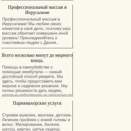
Профессиональный массаж в
Иерусалиме
Профессиональный массаж в
Иерусалиме! Мы любим своих
клиентов и своё дело, поэтому наш
массаж обретает совершено иной
уровень! Присоединяйтесь к
счастливым людям с Даном.
Всего несколько минут до мирного
конца.
Помощь в самоубийстве с
помощью нембутала — самый
достойный способ умереть. Мы
здесь, чтобы предоставить вам
мирное и надежное решение. Мы
полны решимости дать людям,
которые действительно страдают от
боли, настоящую надежду и
Парикмахерские услуги
длительный и мирный покой. У нас
есть порошок нембутала, нембутал,
инъекции перорального раствора и
Стрижки мужские, женские, детские.
таблетки нембутала. Тесты
Лечение проблем с кожей головы и
показали, что после того, как
волос. Мелирование, балеяж,
человек принимает смертельную
шатуш, аиртач, шитье седины.