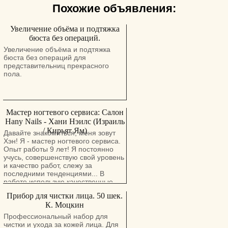
Похожие объявления:
Увеличение объёма и подтяжка
бюста без операций.
Увеличение объёма и подтяжка
бюста без операций для
представительниц прекрасного
пола.
Мастер ногтевого сервиса: Салон
Hany Nails - Хани Нэилс (Израиль
/ Кирьят Ям)
Давайте знакомиться, меня зовут
Хэн! Я - мастер ногтевого сервиса.
Опыт работы 9 лет! Я постоянно
учусь, совершенствую свой уровень
и качество работ, слежу за
последними тенденциями... В
работе использую качественные
материалы. Палитра гель-лаков
Прибор для чистки лица. 50 шек.
насчитывает более 200 цветов! Я
К. Моцкин
работаю во многих "ручных"
техниках: рисую, инкрустирую ногти
Профессиональный набор для
стразами и декоративными
чистки и ухода за кожей лица. Для