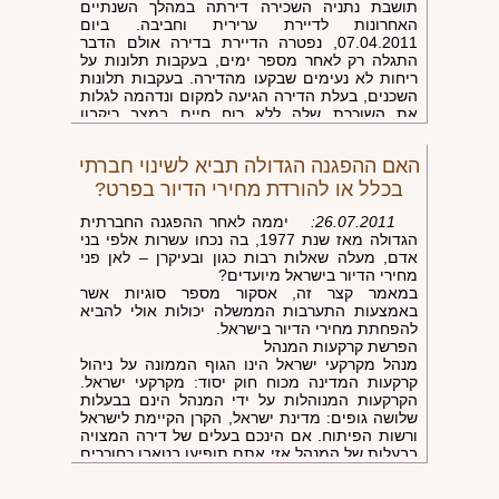
תושבת נתניה השכירה דירתה במהלך השנתיים
האחרונות לדיירת ערירית וחביבה. ביום
07.04.2011, נפטרה הדיירת בדירה אולם הדבר
התגלה רק לאחר מספר ימים, בעקבות תלונות על
ריחות לא נעימים שבקעו מהדירה. בעקבות תלונות
השכנים, בעלת הדירה הגיעה למקום ונדהמה לגלות
את השוכרת שלה ללא רוח חיים במצב ריקבון
מתקדם.
בעלת הדירה פנתה מיד למשטרה, והמשטרה פינתה
האם ההפגנה הגדולה תביא לשינוי חברתי
את הגו
בכלל או להורדת מחירי הדיור בפרט?
26.07.2011:
יממה לאחר ההפגנה החברתית
הגדולה מאז שנת 1977, בה נכחו עשרות אלפי בני
אדם, מעלה שאלות רבות כגון ובעיקרן – לאן פני
מחירי הדיור בישראל מיועדים?
במאמר קצר זה, אסקור מספר סוגיות אשר
באמצעות התערבות הממשלה יכולות אולי להביא
להפחתת מחירי הדיור בישראל.
הפרשת קרקעות המנהל
מנהל מקרקעי ישראל הינו הגוף הממונה על ניהול
קרקעות המדינה מכוח חוק יסוד: מקרקעי ישראל.
הקרקעות המנוהלות על ידי המנהל הינם בבעלות
שלושה גופים: מדינת ישראל, הקרן הקיימת לישראל
ורשות הפיתוח. אם הינכם בעלים של דירה המצויה
בבעלות של המנהל אזי אתם תופיעו בטאבו כחוכרים
ולא כבעלים. סה"כ ברשות המינהל כ-22,000,000 ד