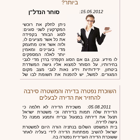
להשתמש בגוונים קרים אך עשירים יותר, כגון:
ביותר?
תכלת, ירוק, סגול עבור החדר הפונה לכיוון מזרח.
לעומת זאת, עבור החדר הפונה לכוון מערב, בחרו
15.05.2012:
סוחר הנדל"ן
צבעים חמים ובהירים, כגון: צהוב, �
ניתן לחלק את רוכשי
המקרקעין לשני סוגים:
לסוג הבוחר בקפידה
את כל אשר מציעים לו,
ולזה אשר אינו מתעמק
מדי בעניינים ומאמין
יותר לאלה המספקים
לו מידע. ובכן, גם אם הסוג הקפדני בררן מדי לגבי
בחירותיו, על הסוחר למצוא אליו גישה המשדרת
ביטחון, ידידותיות וידע נאות לגבי מצב מקום
המגורים. למשל, יש להפנות את תשומת לבו של
הרוכש אל הקירות הישרים והתקרות הגבוהות.
מומלץ מאד לקבוע פגישה עם הרוכש במקום, כגון:
השוכרת נפטרה בדירה והמשטרה סירבה
תחנה, חנות או קופת חולים – הקרובים למקום
להחזיר את הדירה לבעלים
המגורים. כך יש בידי הסוחר הזדמנות להדגיש את
יתרונותיה וחיוניותה של סביבת הנדל"ן. יש
05.08.2011:
משכירת הדירה לא חלמה כי
באפשרותו להזכיר, כי ישנו
הדיירת שלה תמות בדירתה וכי משטרת ישראל
תנעל את דירתה במנעול ובריח ותמנע ממנה כל
גישה לדירה.
בית המשפט השלום בנתניה הורה היום למשטרת
ישראל להשיב מפתחות הדירה לידי בעליה לאחר
ששוכרת הדירה הערירית נפטרה בה.