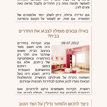
לאפשר תנועה נוחה בין החדרים ולקבל מראה נאה
ונעים לעין.
אם הדירה גדולה, ניתן לשלב יותר אלמנטים של
תפאורה. עם זאת, יש לשמור על הטעם והמראה
המעודן. אין זה מומלץ לגוון בסגנונות שונים, אם
הבעלים של הבית אינם ניחנים בטעם משובח. כדאי
לשמור על קו עיצובי אחיד על מנת ליצור אווירת
באילו צבעים מומלץ לצבוע את החדרים
נוחיות אף בחדר גדול.
בבית?
09.07.2012:
צבע הקירות בחדרים
הינו פרט חשוב מאד
בעיצוב הבית, משום
שהדבר אינו תלוי רק
בהרמוניה ובאסתטיקה
של ביתכם, אלא גם
במצב רוחכם
והרגשתכם העצמית.
כידוע, הצבע הינו בעל
השפעה ניכרת על פעילותנו הרגשית, וההמלצות
הבאות נועדו לכוון אתכם לבחירות הנכונות עבורכם:
ראשית, הקירות משמשים כרקע לרהיטים, ואם
ברצונכם להדגיש את התפאורה, מומלץ לצבוע את
הקירות בגוונים שקטים ורגועים.
כיצד לרכוש ולסחור נדל"ן על הצד הטוב
שנית, בחרו את צבע הקירות לפי מיקום החדר. ניתן