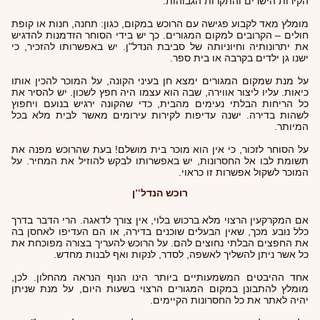
הקירות הישרים והתקרות הגבוהות.
מומלץ מאד לקבוע פגישה עם הרוכש במקום, כגון: תחנה, חנות או קופת
חולים – הקרובים למקום המגורים. כך יש בידי הסוחר הזדמנות להדגיש
את יתרונותיה וחיוניותה של סביבת הנדל"ן. יש באפשרותו להזכיר, כי
ישנו גן ילדים בקרבה או בית ספר.
על מנת שמקום המגורים ימצא חן בעיני הקונה, על המוכר להכין אותו
כיאות. עליו ליצור אווירה, שבה הוא עצמו היה חפץ לשכון. יש להסיר את
כל הריחות הבלתי נעימים מהבית, כדי שהקונה ירגיש בנועם ויחפוץ
לשהות בדירה. ישנה עדיפות לקירות עירומים מאשר לבית מלא בכל
המיותר.
על הסוחר לזכור, כי אין הוא מוכר בית מושלם! בעת שהרוכש מפנה את
תשומת לבו אל החסרונות, יש באפשרותו לבקש להוזיל את המחיר. על
המוכר לשקול אפשרות זו כראוי.
רוכש הנדל"ן
אם המקרקעין הרצוי מלא ברכוש בלוי, אין צורך לדאגה. הרי הדבר בדרך
כלל נובע מכך, שאין הבעלים שוכנים בדירה, או הם העדיפו לאחסן בה
את החפצים הבלתי נחוצים להם. על הרוכש להעריך בצורה מפוכחת את
כל אשר ניתן להשליך לאשפה, לסדר, לנקות ואף לבנות מחדש.
אחד ההיבטים המשמעותיים ביותר הינו הנוף הנראה מהחלון. לכן,
מומלץ להתבונן במקום המגורים הרצוי בשעות היום, על מנת שניתן
יהיה לאתר את כל החסרונות הקיימים.