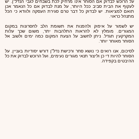
על הרוכש לבדוק אם הסוחר אינו מרחיק לכת בשבחים לגבי הנדל"ן. יש
לעקוף את הבית סביב ככל היותר, על מנת לבדוק אם כל הנאמר אכן
תואם למציאות. יש לבדוק כל דבר טרם סגירת העסקה ולוודא כי הכל
מתנהל כראוי.
יש לשמור על איפוק ולהפנות את תשומת הלב לחסרונות במקום
המגורים. מומלץ לא להראות התלהבות יתר, משום שכך עלות
המקרקעין תגדל. ניתן לחשוב על הצעת המקום כמה ימים ולשוב אל
הסוחר מאוחר יותר.
לסיכום, אנו רואים כי נושא סחר ורכישת נדל"ן דורש יסודיות בעניין. על
הסוחר להיות די כן וליצור תנאי מגורים נעימים, ועל הרוכש לבדוק את כל
ההיבטים בקפידה.