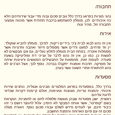
תחבורה
נהגי מוניות בפראג בדרך כלל גובים סכום גבוה מדי עבור שירותיהם הלא
כה איכותיים. לכן, מומלץ להשתמש ברכבת תחתית אשר מהווה אמצעי
תחבורה זול, מהיר ונוח.
אירוח
אין זה נהוג לבוא לבית צ'כי בידיים ריקות. לפיכך, מומלץ להביא שוקולד,
יין וזר פרחים, למעט ורדים אשר מסמלים חיזור ואהבה וחרציות אשר
מסמלות אזכרה. בפתח הבית מומלץ לחלוץ נעליים, גם אם מבקשים לא
לעשות כן. כמו כן, אין זה נהוג לדבר על ענייני דת ופוליטיקה בשעת
סעודה. לעומת זאת, מחמאות על התבשילים המוגשים ורעיונות שיחה
על מוסיקה, תרבות ואמנות יתקבלו בברכה. נוסף לכך, אצל הצ'כים לא
נהוג להתארח אחרי השעה עשר בערב.
מסעדות
בדרך כלל, במסעדות בפראג המלצרים מבינים אנגלית, נותנים שירות
איכותי, והמנות טריות, מגוונות וטעימות, אולם קיימות דקויות שכדאי
לדעת עליהם:
ראשית, ישנן מסעדות שבהן מוגשת סלסלת לחם או לחמניות, הנקראת
בשם "קופרטו", אשר אותה המבקר לא הזמין. עלול להווצר רושם כי זהו
כיבוד חינם, אך לעתים נדרש לשלם עבורו סכום נוסף. האורח מגלה
סכום זה עם סיום הארוחה והזמנת החשבון.