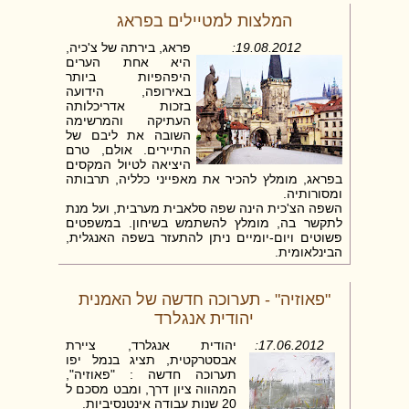
המלצות למטיילים בפראג
19.08.2012:
פראג, בירתה של צ'כיה,
היא אחת הערים
היפהפיות ביותר
באירופה, הידועה
בזכות אדריכלותה
העתיקה והמרשימה
השובה את ליבם של
התיירים. אולם, טרם
היציאה לטיול המקסים
בפראג, מומלץ להכיר את מאפייני כלליה, תרבותה
ומסורותיה.
השפה הצ'כית הינה שפה סלאבית מערבית, ועל מנת
לתקשר בה, מומלץ להשתמש בשיחון. במשפטים
פשוטים ויום-יומיים ניתן להתעזר בשפה האנגלית,
הבינלאומית.
נהגי מוניות בפראג בדרך כלל גובים סכום גבוה מדי
עבור שירותיהם הלא כה איכותיים. לכן, מומלץ
להשתמש ברכבת תחתית אשר מהווה אמצעי
"פאוזיה" - תערוכה חדשה של האמנית
תחבורה זול, מהיר ונוח.
יהודית אנגלרד
אין זה נהוג לבוא לבית צ'כי בידיים ריקות. לפיכך,
מומלץ להביא שוקולד, יין וזר פרחים, למעט ורדים
17.06.2012:
יהודית אנגלרד, ציירת
אשר מסמלים חיזור ואהבה וחרציות אשר מסמלות
אבסטרקטית, תציג בנמל יפו
אזכרה. בפתח הבית מומלץ לחלוץ נעליים, גם אם
תערוכה חדשה : "פאוזיה",
מבקשים לא לעשות כן. כמו כן, אין זה נהוג לדבר על
המהווה ציון דרך, ומבט מסכם ל
ענייני דת ופוליטיקה בשעת סעודה. לעומת זאת,
20 שנות עבודה אינטנסיביות.