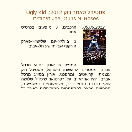
זאת, משום שתהליך הסתגלותו של הפעוט לתנאים
החדשים יארך כשבועיים, לכן מומלץ לטוס עם תום
האביב או עם תחילת הקיץ לשלושה שבועות לכל
פסטיבל סאמר רוק 2012:, Ugly Kid
הפחות.
Joe, Guns N' Roses היהודים
אם החלטתם לנפוש יחד עם הפעוט, עליכם להיעזר
05.06.2012:
הרכבים, 3 מופעים בכרטיס
בשירותי המטפלת. במידה ואינכם מוצאים מטפלת,
אחד
וודאו כי מכריכם או קרובי משפחתכם יחפצו
להצטרף עמכם �
3 ביולי>>יום שלישי>>פארק
הירקון>>גני יהושע תל-אביב
המפיק גד אורון בסיוע מרסל
אברם, ממסדים, לראשונה בישראל, פסטיבל רוק
עוצמתי, קריאטיבי ומהפכני. אורון בסיוע מרסל
אברם, יהיו אחראיים על רפרטואר שיכלול שלושה
ענקי תרבות פורצי דרך, משמעותיים ומשפיעים,
המהווים מראה להתפתחות המוסיקלית לאורך כל
תקופה בשלושת העשורים האחרונים.
מדובר בתחילתו של אירוע, רב שנתי, נדיר ויחיד
במינו, המצליח לחבר את שלושת אייקוני הרוק
במגרש העולמי והמקומי, 3 הרכבים 3 מופעים ערב
אחד בלתי נשכח שאותו אין לפספס