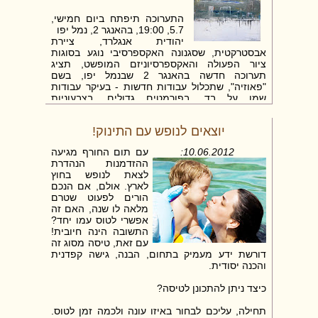
מחמאות על התבשילים המוגשים ורעיונות שיחה על
מוסיקה, תרבות ואמנות יתקבלו בברכה. נוסף לכך,
התערוכה תיפתח ביום חמישי,
אצל הצ'כים לא נהוג להתארח אחרי השעה עשר
5.7, 19:00, בהאנגר 2, נמל יפו
בערב.בדרך כלל, במסעדות בפראג המלצרים מבינים
יהודית אנגלרד, ציירת
אנגלית, נותנים שירות איכותי, והמנות טריות,
אבסטרקטית, שסגנונה האקספרסיבי נוגע בסוגות
מגוונות וטעימות, אולם קיימות דקויות שכדאי לדעת
ציור הפעולה והאקספרסיוניזם המופשט, תציג
עליהם:
תערוכה חדשה בהאנגר 2 שבנמל יפו, בשם
ראשית, ישנן מסעדות שבהן מוגשת סלסלת לחם או
"פאוזיה", שתכלול עבודות חדשות - בעיקר עבודות
לחמניות, הנקראת בשם "קופרטו", אשר אותה
שמן על בד, בפורמטים גדולים, בצבעוניות
המבקר לא הזמין. עלול להווצר רושם כי זהו כיבוד
דומיננטית, העוסקות בין השאר במאבק שבין הפנים
חינם, אך לעתים נדרש לשלם עבורו סכום נוסף.
והחוץ, בין מצב נפשי ומציאות יומיומית.
האורח מגלה סכום זה עם סיום הארוחה והזמנת
יוצאים לנופש עם התינוק!
הציורים של אנגלרד מבוססים על התבוננות פנימה,
החשבון.
אל נופי נשמתה, אל מחוזות הנסתר, אל סך חוו�
10.06.2012:
עם תום החורף מגיעה
ההזדמנות הנהדרת
לצאת לנופש בחוץ
לארץ. אולם, אם הנכם
הורים לפעוט שטרם
מלאה לו שנה, האם זה
אפשרי לטוס עמו יחד?
התשובה הינה חיובית!
עם זאת, טיסה מסוג זה
דורשת ידע מעמיק בתחום, הבנה, גישה קפדנית
והכנה יסודית.
כיצד ניתן להתכונן לטיסה?
תחילה, עליכם לבחור באיזו עונה ולכמה זמן לטוס.