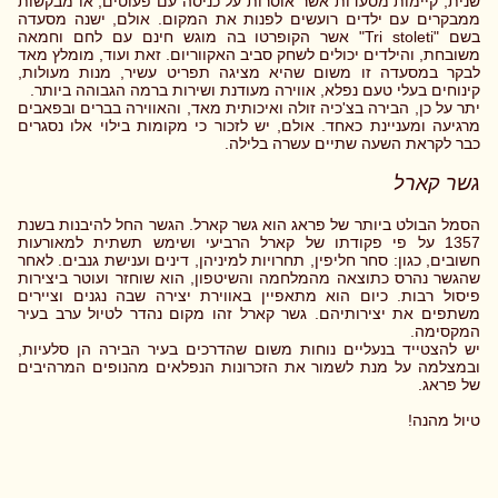
שנית, קיימות מסעדות אשר אוסרות על כניסה עם פעוטים, או מבקשות
ממבקרים עם ילדים רועשים לפנות את המקום. אולם, ישנה מסעדה
בשם "Tri stoleti" אשר הקופרטו בה מוגש חינם עם לחם וחמאה
משובחת, והילדים יכולים לשחק סביב האקווריום. זאת ועוד, מומלץ מאד
לבקר במסעדה זו משום שהיא מציגה תפריט עשיר, מנות מעולות,
קינוחים בעלי טעם נפלא, אווירה מעודנת ושירות ברמה הגבוהה ביותר.
יתר על כן, הבירה בצ'כיה זולה ואיכותית מאד, והאווירה בברים ובפאבים
מרגיעה ומעניינת כאחד. אולם, יש לזכור כי מקומות בילוי אלו נסגרים
כבר לקראת השעה שתיים עשרה בלילה.
גשר קארל
הסמל הבולט ביותר של פראג הוא גשר קארל. הגשר החל להיבנות בשנת
1357 על פי פקודתו של קארל הרביעי ושימש תשתית למאורעות
חשובים, כגון: סחר חליפין, תחרויות למיניהן, דינים וענישת גנבים. לאחר
שהגשר נהרס כתוצאה מהמלחמה והשיטפון, הוא שוחזר ועוטר ביצירות
פיסול רבות. כיום הוא מתאפיין באווירת יצירה שבה נגנים וציירים
משתפים את יצירותיהם. גשר קארל זהו מקום נהדר לטיול ערב בעיר
המקסימה.
יש להצטייד בנעליים נוחות משום שהדרכים בעיר הבירה הן סלעיות,
ובמצלמה על מנת לשמור את הזכרונות הנפלאים מהנופים המרהיבים
של פראג.
טיול מהנה!