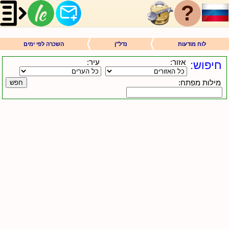
?
לוח מודעות
נדל"ן
השכרה לפי ימים
אזור:
עיר:
חיפוש:
מילות מפתח:
חפש