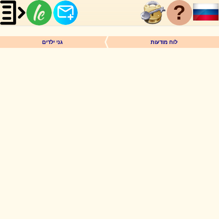
?
לוח מודעות
גני ילדים