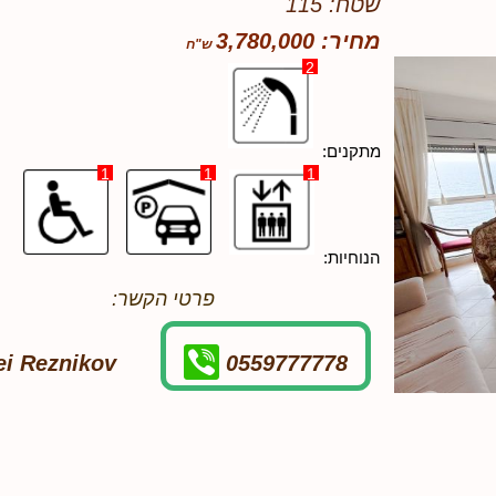
שטח: 115
מחיר: 3,780,000
2
מתקנים:
1
1
1
הנוחיות:
פרטי הקשר:
ei Reznikov
0559777778