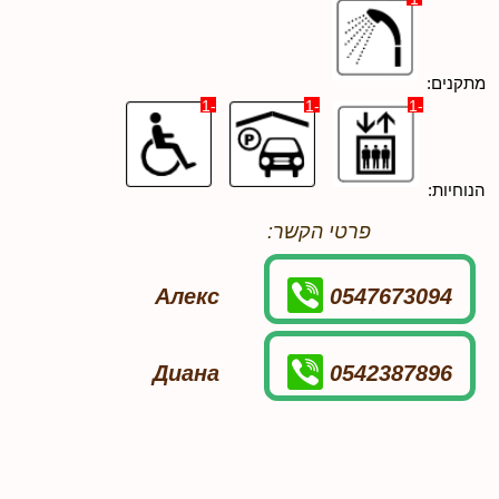
מתקנים:
-1
-1
-1
הנוחיות:
פרטי הקשר:
Алекс
0547673094
Диана
0542387896