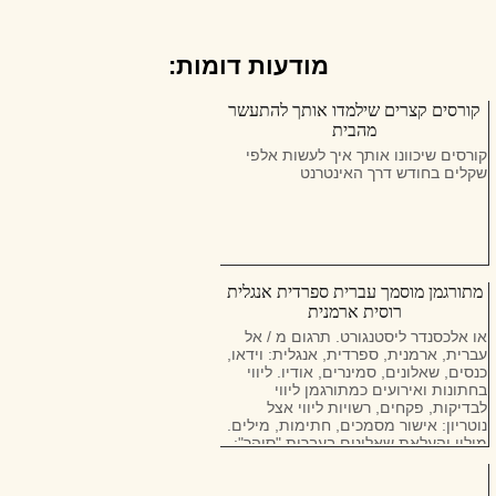
מודעות דומות:
קורסים קצרים שילמדו אותך להתעשר
מהבית
קורסים שיכוונו אותך איך לעשות אלפי
שקלים בחודש דרך האינטרנט
מתורגמן מוסמך עברית ספרדית אנגלית
רוסית ארמנית
או אלכסנדר ליסטנגורט. תרגום מ / אל
עברית, ארמנית, ספרדית, אנגלית: וידאו,
כנסים, שאלונים, סמינרים, אודיו. ליווי
בחתונות ואירועים כמתורגמן ליווי
לבדיקות, פקחים, רשויות ליווי אצל
נוטריון: אישור מסמכים, חתימות, מילים.
מילוי והעלאת שאלונים בעברית "סוהר":
תושבות (627), שינוי כתובת, צבא. סיוע
וליווי של אזרחים זרים בעיצוב של RVP,