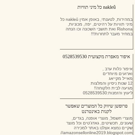
למספר 055-9918933
nakleû כל מיני תוויות
במהירות, לטענתי, באופן אמין nakleû כל
מיני תוויות על רהיטים, יפה, מכוניות,
Rishona ואת תושבי השכונה וכו הנחה
במחיר מעבר לתחרות!!!
איפור מאפרת מקצועית 0528539530
איפור כלות ערב ,
וארועים מיוחדים
מאייל מקייאג
12 שנות ניסיון והמלצות
מגיעה לבית הלקוחה!!
ליעוץ והזמנות:0528539530
פרופשן שיווק כל המוצרים שאפשר
לקנות באינטרנט
מוצרי חשמל, מוצרי אופנה, בגדים,
שעונים, תכשיטים, גאדג'טים וכל מוצר
שקיים נמצא אצלנו באתר למכירה
https://amazonsellonline2019.blogspot.com/