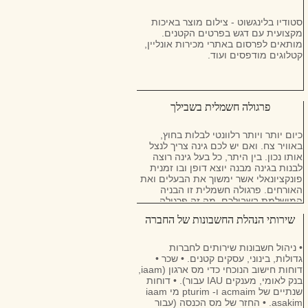
סטודיו בלינגשוט - צילום מוצר באיכות
מקצועית עם דגש בפרטים הקטנים.
מותאים לפרסום באתרי מכירות אונליין,
קטלוגים מודפסים ועוד.
פרגולה חשמלית בשבילך
כיום יותר ויותר רלוונטי לבלות בחוץ,
באוויר צח. ואם יש לכם גינה צריך לנצל
אותו נכון. בין היתר, כל בעל גינה רוצה
לבנות בגינה מבנה יוצא דופן ובו זמנית
פונקציונאלי אשר ימשוך את הבעלים ואת
האורחים. פרגולה חשמלית זו הבניה
המושלמת בשבילכם. מה זה פרגולה
חשמלית
שירותי הנהלת החשבונות של החברה
• ניהול חשבונות שירותים לחברות
גדולות, בינוני, עסקים קטנים. • שכר •
דוחות חישוב הנוכחי כדי מס ארגון (iaam,
בנק לאומי, מענקים IAU עבור). • דוחות
שנתיים של acmaim ו- pturim מי iaam
asakim. • החזר של מס הכנסה (עבור