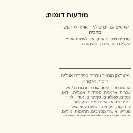
מודעות דומות:
קורסים קצרים שילמדו אותך להתעשר
מהבית
קורסים שיכוונו אותך איך לעשות אלפי
שקלים בחודש דרך האינטרנט
מתורגמן מוסמך עברית ספרדית אנגלית
רוסית ארמנית
או אלכסנדר ליסטנגורט. תרגום מ / אל
עברית, ארמנית, ספרדית, אנגלית: וידאו,
כנסים, שאלונים, סמינרים, אודיו. ליווי
בחתונות ואירועים כמתורגמן ליווי
לבדיקות, פקחים, רשויות ליווי אצל
נוטריון: אישור מסמכים, חתימות, מילים.
מילוי והעלאת שאלונים בעברית "סוהר":
תושבות (627), שינוי כתובת, צבא. סיוע
וליווי של אזרחים זרים בעיצוב של RVP,
אשרת שהייה ברוסיה מרחוק, יציאה. זה