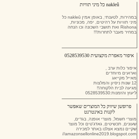
למספר 055-9918933
nakleû כל מיני תוויות
במהירות, לטענתי, באופן אמין nakleû כל
מיני תוויות על רהיטים, יפה, מכוניות,
Rishona ואת תושבי השכונה וכו הנחה
במחיר מעבר לתחרות!!!
איפור מאפרת מקצועית 0528539530
איפור כלות ערב ,
וארועים מיוחדים
מאייל מקייאג
12 שנות ניסיון והמלצות
מגיעה לבית הלקוחה!!
ליעוץ והזמנות:0528539530
פרופשן שיווק כל המוצרים שאפשר
לקנות באינטרנט
מוצרי חשמל, מוצרי אופנה, בגדים,
שעונים, תכשיטים, גאדג'טים וכל מוצר
שקיים נמצא אצלנו באתר למכירה
https://amazonsellonline2019.blogspot.com/