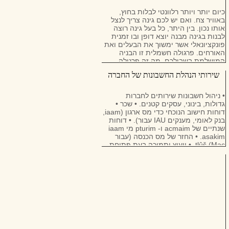
כיום יותר ויותר רלוונטי לבלות בחוץ,
באוויר צח. ואם יש לכם גינה צריך לנצל
אותו נכון. בין היתר, כל בעל גינה רוצה
לבנות בגינה מבנה יוצא דופן ובו זמנית
פונקציונאלי אשר ימשוך את הבעלים ואת
האורחים. פרגולה חשמלית זו הבניה
המושלמת בשבילכם. מה זה פרגולה
חשמלית
שירותי הנהלת החשבונות של החברה
• ניהול חשבונות שירותים לחברות
גדולות, בינוני, עסקים קטנים. • שכר •
דוחות חישוב הנוכחי כדי מס ארגון (iaam,
בנק לאומי, מענקים IAU עבור). • דוחות
שנתיים של acmaim ו- pturim מי iaam
asakim. • החזר של מס הכנסה (עבור
Mac) tlûš. • ייעוץ ותמיכה בעת פתיחת
עסקים. 03-5466001