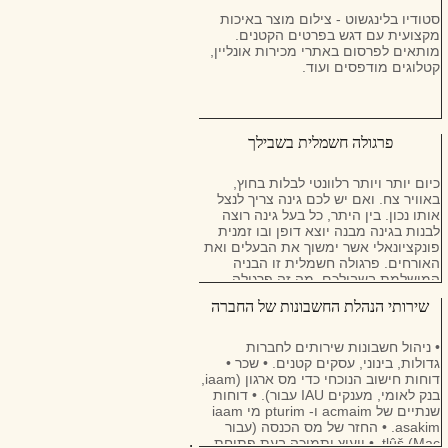
סטודיו בלינגשוט - צילום מוצר באיכות
מקצועית עם דגש בפרטים הקטנים.
מותאים לפרסום באתרי מכירות אונליין,
קטלוגים מודפסים ועוד.
פרגולה חשמלית בשבילך
כיום יותר ויותר רלוונטי לבלות בחוץ,
באוויר צח. ואם יש לכם גינה צריך לנצל
אותו נכון. בין היתר, כל בעל גינה רוצה
לבנות בגינה מבנה יוצא דופן ובו זמנית
פונקציונאלי אשר ימשוך את הבעלים ואת
האורחים. פרגולה חשמלית זו הבניה
המושלמת בשבילכם. מה זה פרגולה
חשמלית
שירותי הנהלת החשבונות של החברה
• ניהול חשבונות שירותים לחברות
גדולות, בינוני, עסקים קטנים. • שכר •
דוחות חישוב הנוכחי כדי מס ארגון (iaam,
בנק לאומי, מענקים IAU עבור). • דוחות
שנתיים של acmaim ו- pturim מי iaam
asakim. • החזר של מס הכנסה (עבור
Mac) tlûš. • ייעוץ ותמיכה בעת פתיחת
;