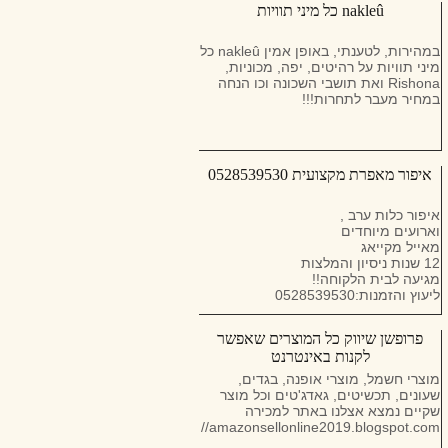
nakleû כל מיני תוויות
במהירות, לטענתי, באופן אמין nakleû כל
מיני תוויות על רהיטים, יפה, מכוניות,
Rishona ואת תושבי השכונה וכו הנחה
במחיר מעבר לתחרות!!!
איפור מאפרת מקצועית 0528539530
איפור כלות ערב ,
וארועים מיוחדים
מאייל מקייאג
12 שנות ניסיון והמלצות
מגיעה לבית הלקוחה!!
ליעוץ והזמנות:0528539530
פרופשן שיווק כל המוצרים שאפשר
לקנות באינטרנט
מוצרי חשמל, מוצרי אופנה, בגדים,
שעונים, תכשיטים, גאדג'טים וכל מוצר
שקיים נמצא אצלנו באתר למכירה
https://amazonsellonline2019.blogspot.com/