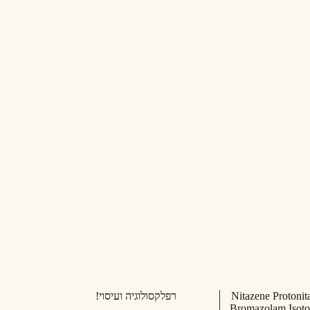
Nitazene Protonit
רפלקסולוגיה ועיסוי!
Bromazolam Isoton