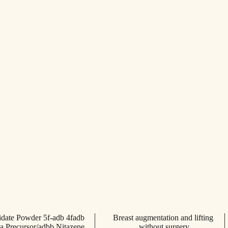
date Powder 5f-adb 4fadb
Breast augmentation and lifting
a Precursor/adbb Nitazene
without surgery.