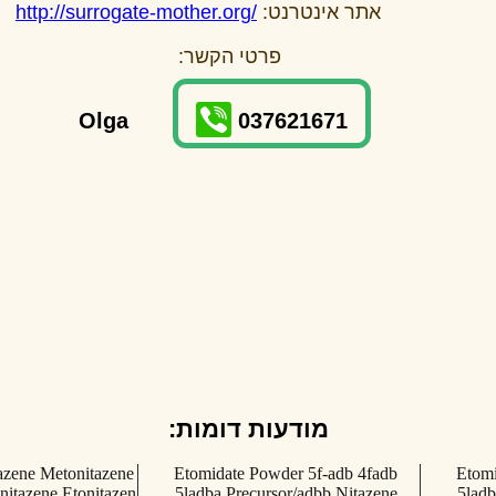
אתר אינטרנט:
http://surrogate-mother.org/
פרטי הקשר:
Olga
037621671
מודעות דומות:
azene Metonitazene
Etomidate Powder 5f-adb 4fadb
Etomi
itazene Etonitazen
5ladba Precursor/adbb Nitazene
5ladb