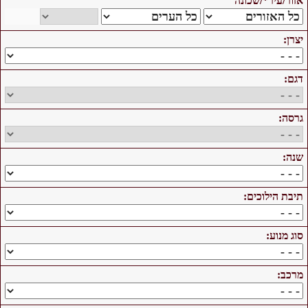
אזור/עיר*/שכונה
יצרן:
דגם:
גרסה:
שנה:
תיבת הילוכים:
סוג מנוע:
מרכב: