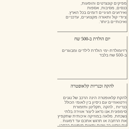
דאגה מליבכם, התסריט של לסרט
מפיקים קונצרטים והופעות,
"החתונה" שלכם עדיין לא נכתב. העבודה
כנסים, מסיבות, אספות
שלנו היא גם האומנות שלנו ואותה לעולם
ואירועים חגיגיים דומים בכל הארץ.
לא נדחוף לתוך שבלונה, אלא ניצור אותה
ציודי קול ותאורה מקצועיים, עדכניים
כל פעם מחדש, זאת בהתאם לאנשים
ואיכותיים ביותר.
ולסיפורים שיזדמנו לנו. צילום אצלנו
הטכנולוגי החדיש ביותר בעולם הצילום.
לא תתפסו אותנו בשום חתונה ללא ערכת
יום הולדת ב-500 שח
צילום מושלמת מבית קנון, הכוללת
מצלמה מהדגמים החדישים ביותר,
המבטיחה צילום אירועים חדים, צבעים
רזיומולדת-ימי הולדת לילדים ומבוגרים
אותנטיים ודיוק באין ספור פרטים,
ב-500 שח בלבד
המאפשרות לנו להוציא לדפוס את כל מה
שאנו ואתם רואים בדמיון. אז אם לא בא
לכם עוד סרט הוליוודי אלא סרט מקורי,
אומנותי, אמיתי, מרגש, עדין וחשוב מכל
– כזה המספר את הסיפור שלכם, צרו
עימנו קשר עוד היום, הרי לא נוכל להתחיל
לכתוב את התסריט בלעדיכם.
להקה וכנריות קלאופטרה
להקת קלאופטרה הינה הרכב של נגנים
וירטואוזיים עם ניסיון בין לאומי הכולל
כנריות , להקה ,תקליטן ותזמורת
סימפונית.אנו נדאג ליצור אווירה בלתי
נשכחת, מלאה במוזיקה איכותית שתקפיץ
את הרחבה או תרגש אתכם עד דמעות .
עם ניסיון רב שנים ומאות מופעים ברחבי