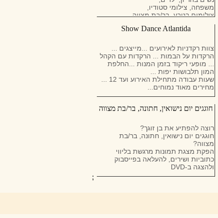
משפחה, צילומי סטודיו,
צילומים בטבע, בר/בת מצווה,
סיוע של מאפר וספר, עיצוב אלבומים.
Show Dance Atlantida
גישה אישית ומחירים סבירים.
צוות רקדניות לאירועים ...מייצגים ...
הרקדות על הבמות ... הרקדות עם הקהל
... מופעי ריקוד בזמן המנות ...החלפת
המון תלבושות יפות ...
שעות עבודה מתחילת האירוע ועד 12 ...
מחירים מאוד נמוחים...
חוגגים יום נישואין, חתונה, בר/בת מצווה
רוצה להפתיע את בן זוגך?
חוגגים יום נישואין, חתונה, בר/בת
מצווה?
הפקת מצגת תמונות מרגשת בליווי
כתוביות ושירים, להעלאה בפייסבוק
ולהצגה ב-DVD
;