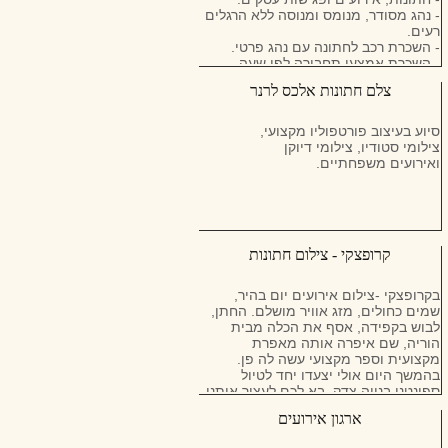
- נהג מסודר, מנומס ומנוסה ללא הרגלים
רעים.
- השכרת רכב לחתונה עם נהג פרטי.
- השכרת אמצעי תחבורה לפי שעה
לאירועים.
צלם חתונות אלכס לרנר
- הסעות אנשי עסקים ואורחי VIP משדה
התעופה.
- שירות נהג חלופי.
סיוע בעיצוב פורטפוליו מקצועי,
- שרותי מונית VIP.
צילומי סטודיו, צילומי דיוקן
- בכל מקום בארץ.
ואירועים משפחתיים.
- צי הרכבים שלנו: אאודי a8, מאזדה 6,
קיה אופטימה.
- המחירים נוחים וגמישים.
קרופצקי - צילום חתונות
בקרופצקי -צילום אירועים יום בהיר,
שמים כחולים, מזג אוויר מושלם. החתן,
לבוש בקפידה, אסף את הכלה מבית
הוריה, שם איפרה אותה מאפרת
מקצועית וספר מקצועי עשה לה פן.
בהמשך היום אולי יצעדו יחד לטיול
ספונטני בנווה צדק. בא לכם לעצור אותנו
כאן? אז כנראה שגם אתם הייתם בסרט
ארגון אירועים
הזה מאה פעם, וזה עוד לפני
שהתחתנתם אפילו פעם אחת. הסירו