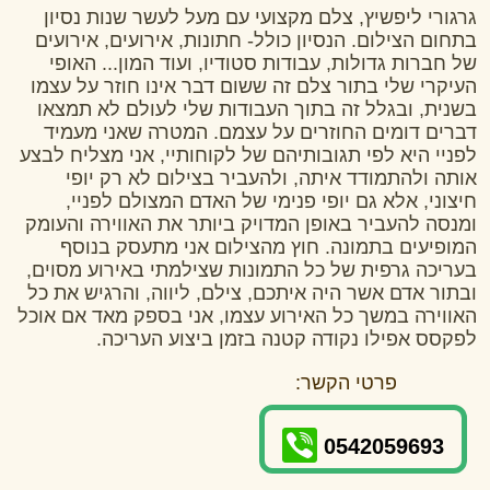
גרגורי ליפשיץ, צלם מקצועי עם מעל לעשר שנות נסיון
בתחום הצילום. הנסיון כולל- חתונות, אירועים, אירועים
של חברות גדולות, עבודות סטודיו, ועוד המון... האופי
העיקרי שלי בתור צלם זה ששום דבר אינו חוזר על עצמו
בשנית, ובגלל זה בתוך העבודות שלי לעולם לא תמצאו
דברים דומים החוזרים על עצמם. המטרה שאני מעמיד
לפניי היא לפי תגובותיהם של לקוחותיי, אני מצליח לבצע
אותה ולהתמודד איתה, ולהעביר בצילום לא רק יופי
חיצוני, אלא גם יופי פנימי של האדם המצולם לפניי,
ומנסה להעביר באופן המדויק ביותר את האווירה והעומק
המופיעים בתמונה. חוץ מהצילום אני מתעסק בנוסף
בעריכה גרפית של כל התמונות שצילמתי באירוע מסוים,
ובתור אדם אשר היה איתכם, צילם, ליווה, והרגיש את כל
האווירה במשך כל האירוע עצמו, אני בספק מאד אם אוכל
לפקסס אפילו נקודה קטנה בזמן ביצוע העריכה.
פרטי הקשר:
0542059693