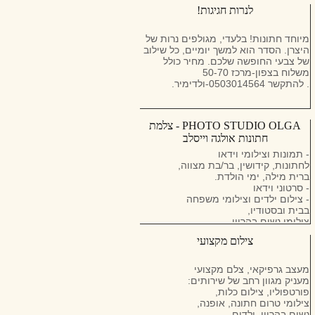
העולם, אנו נהפוך את האירוע שלכם
לנרות חגיגות!
לאירוע מושלם ביותר!
מיוחד חתונות! בלעדי, מגולפים נרות של
היצרן. הסדר הוא למשך יומיים, כל שילוב
של צבעי החופשה שלכם. מחיר כולל
משלוח בצפון-מרכז 50-70
. להתקשר 0503014564-ולדימיר.
PHOTO STUDIO OLGA - צלמת
חתונות אולגה וייסלב
- תמונות וצילומי וידאו
לחתונות, קידושין, בר/בת מצווה,
ברית מילה, ימי הולדת.
- סרטוני וידאו
- צילום ילדים וצילומי משפחה
בבית ובסטודיו,
צילומי נשים בהריון
- צילום תמונות סטודיו
צילום מקצועי
ועיצוב פורטפוליו
- עיצוב כל סוגי אלבומים
מעצב גרפיקאי, צלם מקצועי
מעניק מגוון רחב של שירותים:
פורטפוליו, צילום כלות,
צילומי טרום חתונה, אופנה,
נשים בהריון, ילדים,