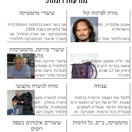
מודעות דומות:
מורה לפיתוח קול
שיעורי מתמטיקה
אנטון אלכסייב, סולן האופרה
אני בוגר האוניברסיטה הממלכתית
הישראלית.
של בלארוס בשנת 1988,
מתמטיקאי. אני מורה מתחיל. אני
בואו ללמוד אצל המקצוען של
מעביר שיעורי מתמטיקה לתלמידי
התחום הווקאלי
כיתות י'-יב'. אני עוזר בשיעורי בית,
שיודע הכל על הקול!
במידת הצורך, אני מסביר
שיעורי פיזיקה, מתמטיקהת
(בעברית או רוסית) את החומר
מדעים
- תרגילי נשימה נכונה
התיאורטי. שיעורים בקבוצות. 2
אני 'וליה מסקוב אופנת חייט .
שיעורי פיזיקה ומתמטיקה
- הפקת קול ללא לחץ, עבודה על
שיעורים של 45 דקות. בשבוע,
עושה בגדים תיקים עשויים עור.
לתלמידים וסטודנטים. הכנה
רגיסטרים
כלומר 8 שיעורים בחודש. המחיר
ניסיון של 12 שנים. נותנת שיעורי
לבגרות. גישה פרטנית לתלמידץ
- שיפור דיקצייה (עברית, אנגלית,
50 ש"ח לשיעור, כלומר 400 ש"ח
תפירה.
הנחת מחיר השיעור 20% בהזמנת
רוסית, איטלקית, גרמנית,
לחודש.
5 שעות בשבוע. המורה מקבל בבת
צרפתית)
ים וגם מגיע לבית התלמיד בערי
עבודה
מורה לגיטרה מקצועי
- הרחבת מנעד קולי
המרכז.
- הגשה והופעה
- הכנה לאודישנים
ללמד את השפה הרוסית ברמות
מורה לגיטרה מקצועי - שיעורי
שונות. ילדים של הורים המעוניינים
גיטרה בחולון - חשמלית,
בשימור הרוסי. אנגלית לעסקים
אקוסטית, קלאסית - בנוסף כל
אנגלית בכל הרמות. פונטיקה- או
תלמיד מקבל רקע בפסנתר,
איך לעצור מפחד לפתוח את הפה
גיטרה-בס ותופים ! Alex Music
שלי "באנגלית"
Holon
מתמטיקה, בי''ס, כל הרמות
שיעורים איכותים בשפה
רוסים