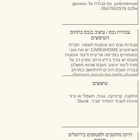
priëmlemye. גם עבודה על gevesu.
אלכס 0547562976.
עבודות גבס / עיצוב בגבס בתחום
השיפוצים
עבודות גבס הם אומנות לשמה. חברת
השיפוצים CARE4HOME יש את טובי
המומחים בפריסה אריצית ליצור אומנות
מגבס.יש צורך בידע נרחב ונסיון רב על
מנת ליצור עיצוב מגבס שהוא מושלם.
בבניה מגבס חיבים להתחשב במרחב
שיש לנו וליצור את העיצוב האידיאלי
בגבס שגם ינצל את המרחב שברשותנו
שיפוצים
וגם יצור את אפקט ה "WOW ".
עבודות גבס זוהי ההתמחות שלנו נכון
להיום הבניה בגבס יוצרת לנו עיצוב
התקנה, קרמיקה, גגות, חשמל′ או ציור
מרהיב ויוקרתי שלא היה ניתן בדרך אחרת
איכות לעבוד המחיר סביר. Slavik.
לבצע אותו.
הוא מאפשר לנו לנצל כל חלל בבית וליצור
ממנו כל העולה על רוחנו.
עבודות הגבס שאנו מבצעים הם ברמות
גימור הגבוהות ביותר עים איכות גבס
הטובה ביותר בדיוק בעיצוב הגבס
תיקון מחשבים ולפטופים בירושלים
שהלקוח דרש במחירים חסרי תחרות.
אנו מתמחים בעיצוב גבס בכל הסגנונות