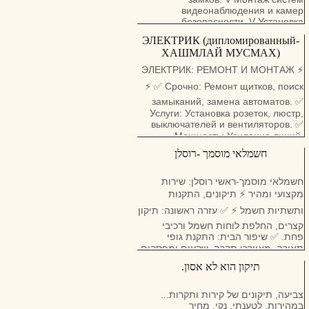
видеонаблюдения и камер
безопасности. V Установка
домофонов, коданов и систем
ЭЛЕКТРИК (дипломированный-
доступа. Профессионально, быстро
ХАШМЛАЙ МУСМАХ)
и надежно.
⚡ ЭЛЕКТРИК: РЕМОНТ И МОНТАЖ
⚡ ✅ Срочно: Ремонт щитков, поиск
замыканий, замена автоматов. ✅
Услуги: Установка розеток, люстр,
выключателей и вентиляторов. ✅
Мощность: Усиление линий,
подключение зарядки
חשמלאי מוסמך -רוסלן
электромобилей. ✅ Слабые токи:
Установка камер (CCTV) и
домофонов (коданов). Быстро,
חשמלאי מוסמך-ראשי רוסלן: שירות
качественно и на совесть.
מקצועי ומהיר ⚡ תיקונים, התקנות
ותשתיות חשמל ⚡ ✅ עזרה ראשונה: תיקון
קצרים, החלפת לוחות חשמל ורכיבי
פחת. ✅ שיפור הבית: התקנת גופי
תאורה, מאווררי תקרה, שקעים ומפסקים.
✅ רכב חשמלי: חיבור והתקנת עמדות
תיקון הוא לא אסון.
טעינה ללוח הקיים והגדלת קווים. ✅ מתח
נמוך: התקנת מצלמות אבטחה,
אינטרקום וקודנים בבית.
צביעה, תיקונים של קירות ותקרות...
במהירות, לטענתי, נקי. מחיר