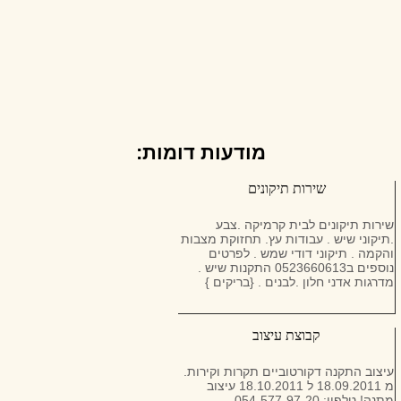
מודעות דומות:
שירות תיקונים
שירות תיקונים לבית קרמיקה .צבע
.תיקוני שיש . עבודות עץ. תחזוקת מצבות
והקמה . תיקוני דודי שמש . לפרטים
נוספים ב0523660613 התקנות שיש .
מדרגות אדני חלון .לבנים . {בריקים }
קבוצת עיצוב
עיצוב התקנה דקורטוביים תקרות וקירות.
מ 18.09.2011 ל 18.10.2011 עיצוב
מתנה! טלפון: 054-577-97-20