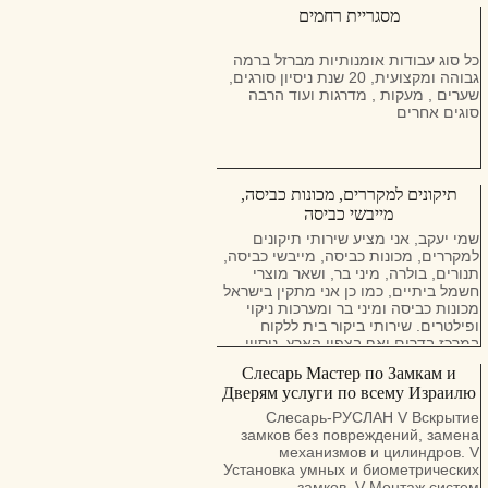
переводы с и на английский, иврит,
בחינם וללא עלות! אנחנו בונים אתרים
арабский, немецкий, русский.
כבר 19 שנה, ויש לנו למעלה מ32,000
0529370105 - ватсап и вайбер
לקוחות מרוצים! אז צרו איתנו קשר עוד
כל סוג עבודות אומנותיות מברזל ברמה
היום: בניית אתרים -
גבוהה ומקצועית, 20 שנת ניסיון סורגים,
https://bonihatarim.com/%d7%a6%d7%95%d7%a8-
שערים , מעקות , מדרגות ועוד הרבה
%d7%a7%d7%a9%d7%a8/ צרו איתנו
סוגים אחרים
קשר בוואטספ: 055-9152467
תיקונים למקררים, מכונות כביסה,
מייבשי כביסה
שמי יעקב, אני מציע שירותי תיקונים
למקררים, מכונות כביסה, מייבשי כביסה,
תנורים, בולרה, מיני בר, ​​ושאר מוצרי
חשמל ביתיים, כמו כן אני מתקין בישראל
מכונות כביסה ומיני בר ומערכות ניקוי
ופילטרים. שירותי ביקור בית ללקוח
במרכז בדרום ואף בצפון הארץ. ניסיון,
מעל 20 שנה. התקשר אליי ואשמח לעזור.
Слесарь Мастер по Замкам и
ייעוץ טלפוני חינם ניתן להתקשר בשבת
Дверям услуги по всему Израилю
(שבת)"
Слесарь-РУСЛАН V Вскрытие
замков без повреждений, замена
механизмов и цилиндров. V
Установка умных и биометрических
замков. V Монтаж систем