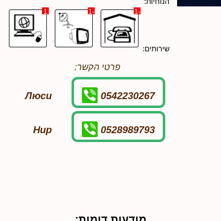
הנוחיות:
1
-1
-1
שירותים:
פרטי הקשר:
Люси
0542230267
Нир
0528989793
מודעות דומות: