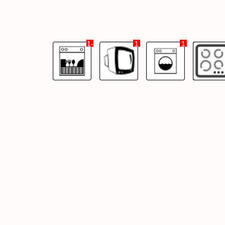
-1
1
1